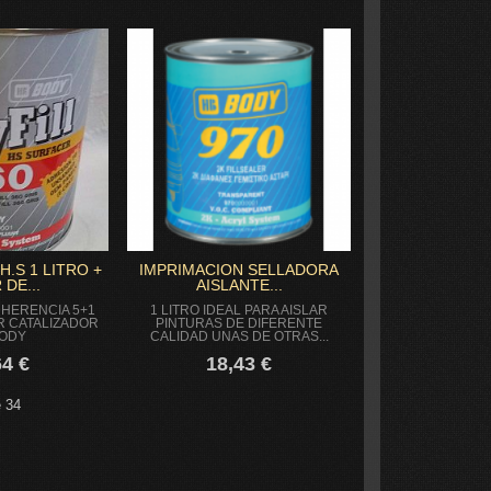
H.S 1 LITRO +
IMPRIMACION SELLADORA
 DE...
AISLANTE...
ADHERENCIA 5+1
1 LITRO IDEAL PARA AISLAR
R CATALIZADOR
PINTURAS DE DIFERENTE
BODY
CALIDAD UNAS DE OTRAS...
64 €
18,43 €
 34