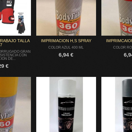
RABAJO TALLA
IMPRIMACION H,S SPRAY
IMPRIMCAIO
7
COLOR AZUL 400 ML
COLOR RO
CORRUGADO GRAN
6,94 €
6,9
SISTENCIA CON
ION DE...
29 €