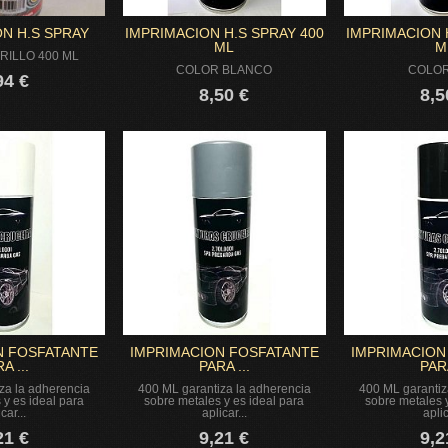
N H.S SPRAY
IMPRIMACION H.S SPRAY 400
IMPRIMACION 
ML
M
ILLO 400 ML
COLOR BLANCO
COLOR
94 €
8,50 €
8,5
N FOSFATANTE
IMPRIMACION FOSFATANTE
IMPRIMACION
A ...
PARA ...
PARA
za la adherencia
400 ML garantiza la adherencia
400 ML garantiz
 y es ideal para
sobre metales y es ideal para
sobre metales y
car...
aplicar...
aplic
21 €
9,21 €
9,2