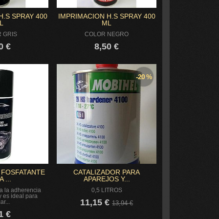
H.S SPRAY 400
IMPRIMACION H.S SPRAY 400
L
ML
 GRIS
COLOR NEGRO
0 €
8,50 €
-20 %
 FOSFATANTE
CATALIZADOR PARA
 ...
APAREJOS Y...
a la adherencia
0,5 LITROS
 es ideal para
11,15 €
ar...
13,94 €
1 €