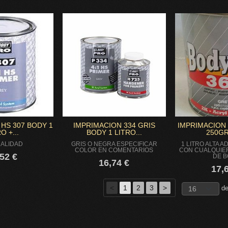
HS 307 BODY 1
IMPRIMACION 334 GRIS
IMPRIMACION 
O +...
BODY 1 LITRO...
250GR
CALIDAD
GRIS O NEGRA ESPECIFICAR
1 LITRO ALTA 
COLOR EN COMENTARIOS
CON CUALQUIE
52 €
DE 
16,74 €
17,
<
1
2
3
>
de