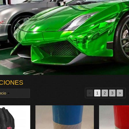
CIONES
<
1
2
3
>
ecio