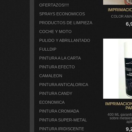
OFERTAZOS!!!!
IMPRIMACIO
SPRAYS ECONOMICOS
COLOR AMAR
PRODUCTOS DE LIMPIEZA
6,
COCHE Y MOTO
PULIDO Y ABRILLANTADO
FULLDIP
PINTURA A LA CARTA
PINTURA EFECTO
CAMALEON
PINTURA ANTICALORICA
PINTURA CANDY
ECONOMICA
IMPRIMACIO
PAR
PINTURA CROMADA
400 ML garanti
sobre metales
PINTURA SUPER-METAL
apli
9,
PINTURA IRIDISCENTE