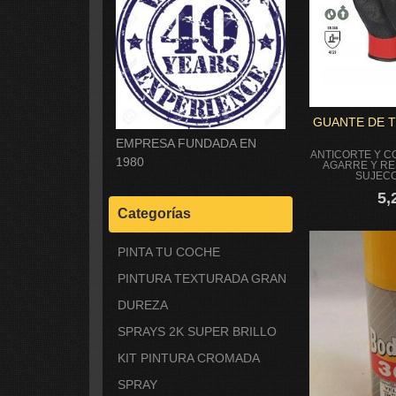
GUANTE DE T
EMPRESA FUNDADA EN
ANTICORTE Y 
1980
AGARRE Y RE
SUJECC
5,
Categorías
PINTA TU COCHE
PINTURA TEXTURADA GRAN
DUREZA
SPRAYS 2K SUPER BRILLO
KIT PINTURA CROMADA
SPRAY