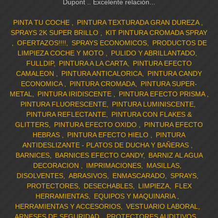
Dupont .. Excelente relación...
PINTA TU COCHE
PINTURA TEXTURADA GRAN DUREZA
SPRAYS 2K SUPER BRILLO
KIT PINTURA CROMADA SPRAY
OFERTAZOS!!!!
SPRAYS ECONOMICOS
PRODUCTOS DE
LIMPIEZA COCHE Y MOTO
PULIDO Y ABRILLANTADO
FULLDIP
PINTURA A LA CARTA
PINTURA EFECTO
CAMALEON
PINTURA ANTICALORICA
PINTURA CANDY
ECONOMICA
PINTURA CROMADA
PINTURA SUPER-
METAL
PINTURA IRIDISCENTE
PINTURA EFECTO PRISMA
PINTURA FLUORESCENTE
PINTURA LUMINISCENTE
PINTURA REFLECTANTE
PINTURA CON FLAKES &
GLITTERS
PINTURA EFECTO OXIDO
PINTURA EFECTO
HEBRAS
PINTURA EFECTO HIELO
PINTURA
ANTIDESLIZANTE - PLATOS DE DUCHA Y BAÑERAS
BARNICES
BARNICES EFECTO CANDY
BARNIZ AL AGUA
DECORACION
IMPRIMACIONES
MASILLAS
DISOLVENTES
ABRASIVOS
ENMASCARADO
SPRAYS
PROTECTORES
DESECHABLES
LIMPIEZA
FLEX
HERRAMIENTAS
EQUIPOS Y MAQUINARIA
HERRAMIENTAS Y ACCESORIOS
VESTUARIO LABORAL
ARNESES DE SEGURIDAD
PROTECTORES AUDITIVOS