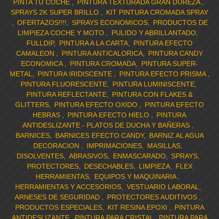
PINTA TU COCHE
PINTURA TEXTURADA GRAN DUREZA
SPRAYS 2K SUPER BRILLO
KIT PINTURA CROMADA SPRAY
OFERTAZOS!!!!
SPRAYS ECONOMICOS
PRODUCTOS DE
LIMPIEZA COCHE Y MOTO
PULIDO Y ABRILLANTADO
FULLDIP
PINTURA A LA CARTA
PINTURA EFECTO
CAMALEON
PINTURA ANTICALORICA
PINTURA CANDY
ECONOMICA
PINTURA CROMADA
PINTURA SUPER-
METAL
PINTURA IRIDISCENTE
PINTURA EFECTO PRISMA
PINTURA FLUORESCENTE
PINTURA LUMINISCENTE
PINTURA REFLECTANTE
PINTURA CON FLAKES &
GLITTERS
PINTURA EFECTO OXIDO
PINTURA EFECTO
HEBRAS
PINTURA EFECTO HIELO
PINTURA
ANTIDESLIZANTE - PLATOS DE DUCHA Y BAÑERAS
BARNICES
BARNICES EFECTO CANDY
BARNIZ AL AGUA
DECORACION
IMPRIMACIONES
MASILLAS
DISOLVENTES
ABRASIVOS
ENMASCARADO
SPRAYS
PROTECTORES
DESECHABLES
LIMPIEZA
FLEX
HERRAMIENTAS
EQUIPOS Y MAQUINARIA
HERRAMIENTAS Y ACCESORIOS
VESTUARIO LABORAL
ARNESES DE SEGURIDAD
PROTECTORES AUDITIVOS
PRODUCTOS ESPECIALES
KIT RESINA EPOXI
PINTURA
ANTIDESLIZANTE
PINTURA PARA CRISTAL
PINTURA PARA