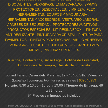
DISOLVENTES
ABRASIVOS
ENMASCARADO
SPRAYS
PROTECTORES
DESECHABLES
LIMPIEZA
FLEX
HERRAMIENTAS
EQUIPOS Y MAQUINARIA
HERRAMIENTAS Y ACCESORIOS
VESTUARIO LABORAL
ARNESES DE SEGURIDAD
PROTECTORES AUDITIVOS
PRODUCTOS ESPECIALES
KIT RESINA EPOXI
PINTURA
ANTIDESLIZANTE
PINTURA PARA CRISTAL
PINTURA PARA
PAVIMENTOS
PINTURA PARA PISCINAS
VINILO ADHESIVO
ZONA GRAFITI
OUTLET
PINTURA FOSFATANTE PARA
METAL
PINTURA SUPERFLEX
Ir arriba
Contáctanos
Aviso Legal
Política de Privacidad
Condiciones de Compra
Desistir de un pedido
pol ind l´altero Carrer dels Marenys, 12 - 46460 Silla, Valencia -
(España) | comercial@pinturascruceira.es |
639648959
Horario:
8:30 a 13:30 - 15:30 a 19:00 |
Tiempo de Entrega:
48
a 72 horas
(*) Precios sin Impuestos incluidos
PINTURAS CRUCEIRA
- Copyright © 2026 [13406] - Con la tecnología de Palbin.com