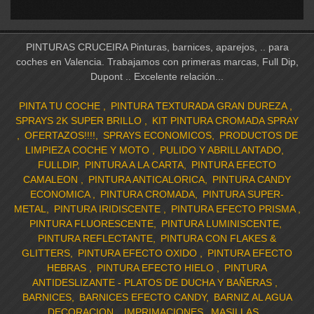
PINTURAS CRUCEIRA Pinturas, barnices, aparejos, .. para
coches en Valencia. Trabajamos con primeras marcas, Full Dip,
Dupont .. Excelente relación...
PINTA TU COCHE
PINTURA TEXTURADA GRAN DUREZA
SPRAYS 2K SUPER BRILLO
KIT PINTURA CROMADA SPRAY
OFERTAZOS!!!!
SPRAYS ECONOMICOS
PRODUCTOS DE
LIMPIEZA COCHE Y MOTO
PULIDO Y ABRILLANTADO
FULLDIP
PINTURA A LA CARTA
PINTURA EFECTO
CAMALEON
PINTURA ANTICALORICA
PINTURA CANDY
ECONOMICA
PINTURA CROMADA
PINTURA SUPER-
METAL
PINTURA IRIDISCENTE
PINTURA EFECTO PRISMA
PINTURA FLUORESCENTE
PINTURA LUMINISCENTE
PINTURA REFLECTANTE
PINTURA CON FLAKES &
GLITTERS
PINTURA EFECTO OXIDO
PINTURA EFECTO
HEBRAS
PINTURA EFECTO HIELO
PINTURA
ANTIDESLIZANTE - PLATOS DE DUCHA Y BAÑERAS
BARNICES
BARNICES EFECTO CANDY
BARNIZ AL AGUA
DECORACION
IMPRIMACIONES
MASILLAS