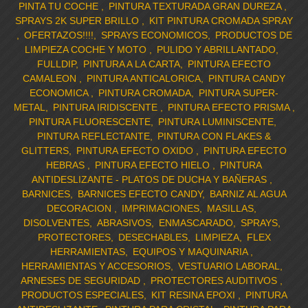
PINTA TU COCHE
PINTURA TEXTURADA GRAN DUREZA
SPRAYS 2K SUPER BRILLO
KIT PINTURA CROMADA SPRAY
OFERTAZOS!!!!
SPRAYS ECONOMICOS
PRODUCTOS DE
LIMPIEZA COCHE Y MOTO
PULIDO Y ABRILLANTADO
FULLDIP
PINTURA A LA CARTA
PINTURA EFECTO
CAMALEON
PINTURA ANTICALORICA
PINTURA CANDY
ECONOMICA
PINTURA CROMADA
PINTURA SUPER-
METAL
PINTURA IRIDISCENTE
PINTURA EFECTO PRISMA
PINTURA FLUORESCENTE
PINTURA LUMINISCENTE
PINTURA REFLECTANTE
PINTURA CON FLAKES &
GLITTERS
PINTURA EFECTO OXIDO
PINTURA EFECTO
HEBRAS
PINTURA EFECTO HIELO
PINTURA
ANTIDESLIZANTE - PLATOS DE DUCHA Y BAÑERAS
BARNICES
BARNICES EFECTO CANDY
BARNIZ AL AGUA
DECORACION
IMPRIMACIONES
MASILLAS
DISOLVENTES
ABRASIVOS
ENMASCARADO
SPRAYS
PROTECTORES
DESECHABLES
LIMPIEZA
FLEX
HERRAMIENTAS
EQUIPOS Y MAQUINARIA
HERRAMIENTAS Y ACCESORIOS
VESTUARIO LABORAL
ARNESES DE SEGURIDAD
PROTECTORES AUDITIVOS
PRODUCTOS ESPECIALES
KIT RESINA EPOXI
PINTURA