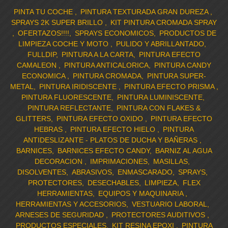
PINTA TU COCHE
PINTURA TEXTURADA GRAN DUREZA
SPRAYS 2K SUPER BRILLO
KIT PINTURA CROMADA SPRAY
OFERTAZOS!!!!
SPRAYS ECONOMICOS
PRODUCTOS DE
LIMPIEZA COCHE Y MOTO
PULIDO Y ABRILLANTADO
FULLDIP
PINTURA A LA CARTA
PINTURA EFECTO
CAMALEON
PINTURA ANTICALORICA
PINTURA CANDY
ECONOMICA
PINTURA CROMADA
PINTURA SUPER-
METAL
PINTURA IRIDISCENTE
PINTURA EFECTO PRISMA
PINTURA FLUORESCENTE
PINTURA LUMINISCENTE
PINTURA REFLECTANTE
PINTURA CON FLAKES &
GLITTERS
PINTURA EFECTO OXIDO
PINTURA EFECTO
HEBRAS
PINTURA EFECTO HIELO
PINTURA
ANTIDESLIZANTE - PLATOS DE DUCHA Y BAÑERAS
BARNICES
BARNICES EFECTO CANDY
BARNIZ AL AGUA
DECORACION
IMPRIMACIONES
MASILLAS
DISOLVENTES
ABRASIVOS
ENMASCARADO
SPRAYS
PROTECTORES
DESECHABLES
LIMPIEZA
FLEX
HERRAMIENTAS
EQUIPOS Y MAQUINARIA
HERRAMIENTAS Y ACCESORIOS
VESTUARIO LABORAL
ARNESES DE SEGURIDAD
PROTECTORES AUDITIVOS
PRODUCTOS ESPECIALES
KIT RESINA EPOXI
PINTURA