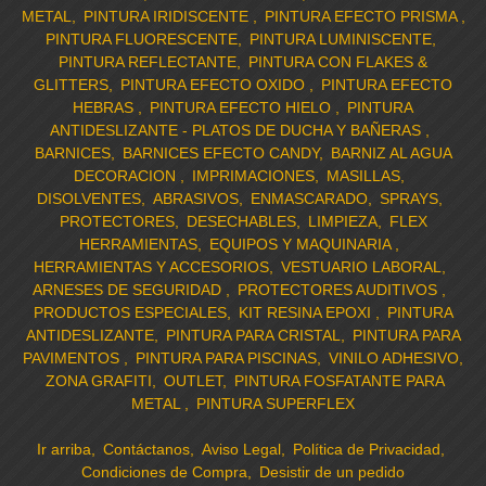
METAL
PINTURA IRIDISCENTE
PINTURA EFECTO PRISMA
PINTURA FLUORESCENTE
PINTURA LUMINISCENTE
PINTURA REFLECTANTE
PINTURA CON FLAKES &
GLITTERS
PINTURA EFECTO OXIDO
PINTURA EFECTO
HEBRAS
PINTURA EFECTO HIELO
PINTURA
ANTIDESLIZANTE - PLATOS DE DUCHA Y BAÑERAS
BARNICES
BARNICES EFECTO CANDY
BARNIZ AL AGUA
DECORACION
IMPRIMACIONES
MASILLAS
DISOLVENTES
ABRASIVOS
ENMASCARADO
SPRAYS
PROTECTORES
DESECHABLES
LIMPIEZA
FLEX
HERRAMIENTAS
EQUIPOS Y MAQUINARIA
HERRAMIENTAS Y ACCESORIOS
VESTUARIO LABORAL
ARNESES DE SEGURIDAD
PROTECTORES AUDITIVOS
PRODUCTOS ESPECIALES
KIT RESINA EPOXI
PINTURA
ANTIDESLIZANTE
PINTURA PARA CRISTAL
PINTURA PARA
PAVIMENTOS
PINTURA PARA PISCINAS
VINILO ADHESIVO
ZONA GRAFITI
OUTLET
PINTURA FOSFATANTE PARA
METAL
PINTURA SUPERFLEX
Ir arriba
Contáctanos
Aviso Legal
Política de Privacidad
Condiciones de Compra
Desistir de un pedido