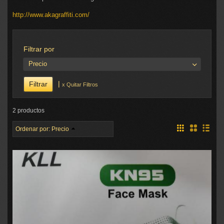
http://www.akagraffiti.com/
Filtrar por
Precio
|
x Quitar Filtros
2 productos
Ordenar por:
Precio