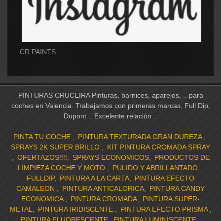
CR PAINTS
PINTURAS CRUCEIRA Pinturas, barnices, aparejos, .. para
coches en Valencia. Trabajamos con primeras marcas, Full Dip,
Dupont .. Excelente relación...
PINTA TU COCHE
PINTURA TEXTURADA GRAN DUREZA
SPRAYS 2K SUPER BRILLO
KIT PINTURA CROMADA SPRAY
OFERTAZOS!!!!
SPRAYS ECONOMICOS
PRODUCTOS DE
LIMPIEZA COCHE Y MOTO
PULIDO Y ABRILLANTADO
FULLDIP
PINTURA A LA CARTA
PINTURA EFECTO
CAMALEON
PINTURA ANTICALORICA
PINTURA CANDY
ECONOMICA
PINTURA CROMADA
PINTURA SUPER-
METAL
PINTURA IRIDISCENTE
PINTURA EFECTO PRISMA
PINTURA FLUORESCENTE
PINTURA LUMINISCENTE