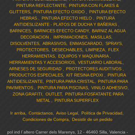
PINTURA REFLECTANTE
PINTURA CON FLAKES &
GLITTERS
PINTURA EFECTO OXIDO
PINTURA EFECTO
HEBRAS
PINTURA EFECTO HIELO
PINTURA
ANTIDESLIZANTE - PLATOS DE DUCHA Y BAÑERAS
BARNICES
BARNICES EFECTO CANDY
BARNIZ AL AGUA
DECORACION
IMPRIMACIONES
MASILLAS
DISOLVENTES
ABRASIVOS
ENMASCARADO
SPRAYS
PROTECTORES
DESECHABLES
LIMPIEZA
FLEX
HERRAMIENTAS
EQUIPOS Y MAQUINARIA
HERRAMIENTAS Y ACCESORIOS
VESTUARIO LABORAL
ARNESES DE SEGURIDAD
PROTECTORES AUDITIVOS
PRODUCTOS ESPECIALES
KIT RESINA EPOXI
PINTURA
ANTIDESLIZANTE
PINTURA PARA CRISTAL
PINTURA PARA
PAVIMENTOS
PINTURA PARA PISCINAS
VINILO ADHESIVO
ZONA GRAFITI
OUTLET
PINTURA FOSFATANTE PARA
METAL
PINTURA SUPERFLEX
Ir arriba
Contáctanos
Aviso Legal
Política de Privacidad
Condiciones de Compra
Desistir de un pedido
pol ind l´altero Carrer dels Marenys, 12 - 46460 Silla, Valencia -