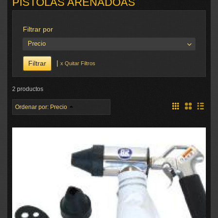
PISTOLAS ARENADOAS
Filtrar por
Precio
|
x Quitar Filtros
2 productos
Ordenar por:
Precio