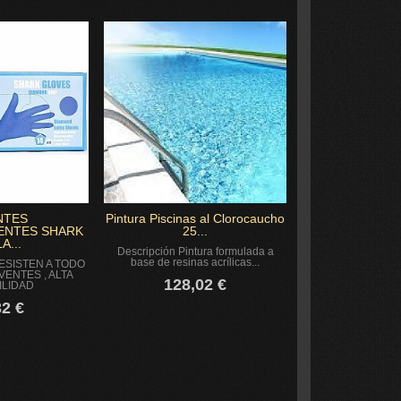
NTES
Pintura Piscinas al Clorocaucho
ENTES SHARK
25...
A...
Descripción Pintura formulada a
base de resinas acrílicas...
ESISTEN A TODO
VENTES , ALTA
128,02 €
ILIDAD
32 €