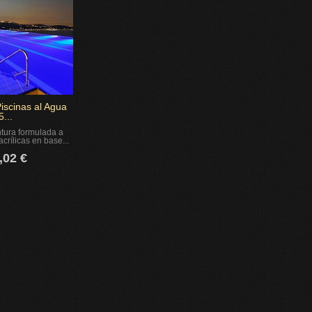
Piscinas al Agua
5...
ntura formulada a
crílicas en base...
,02 €