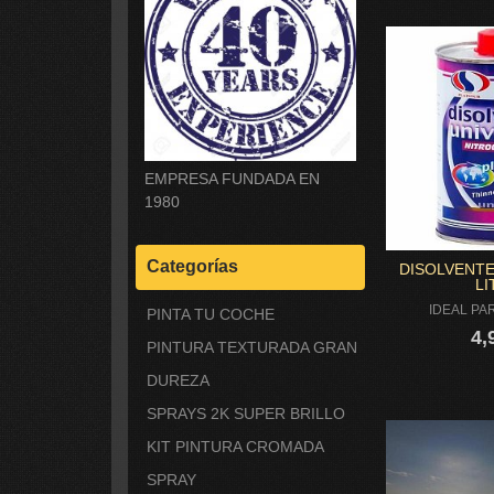
EMPRESA FUNDADA EN
1980
Categorías
DISOLVENTE
LI
IDEAL PA
PINTA TU COCHE
4,
PINTURA TEXTURADA GRAN
DUREZA
SPRAYS 2K SUPER BRILLO
KIT PINTURA CROMADA
SPRAY