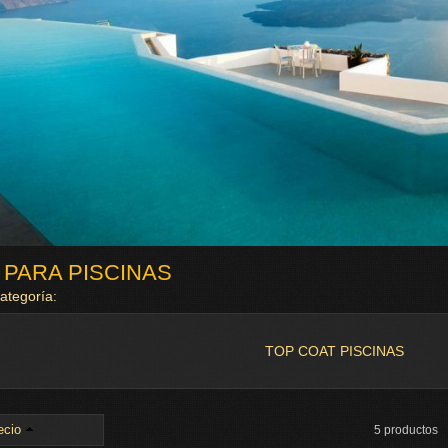
 PARA PISCINAS
categoría:
TOP COAT PISCINAS
ecio
5 productos