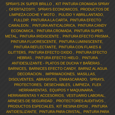
SPRAYS 2K SUPER BRILLO
KIT PINTURA CROMADA SPRAY
OFERTAZOS!!!!
SPRAYS ECONOMICOS
PRODUCTOS DE
LIMPIEZA COCHE Y MOTO
PULIDO Y ABRILLANTADO
FULLDIP
PINTURA A LA CARTA
PINTURA EFECTO
CAMALEON
PINTURA ANTICALORICA
PINTURA CANDY
ECONOMICA
PINTURA CROMADA
PINTURA SUPER-
METAL
PINTURA IRIDISCENTE
PINTURA EFECTO PRISMA
PINTURA FLUORESCENTE
PINTURA LUMINISCENTE
PINTURA REFLECTANTE
PINTURA CON FLAKES &
GLITTERS
PINTURA EFECTO OXIDO
PINTURA EFECTO
HEBRAS
PINTURA EFECTO HIELO
PINTURA
ANTIDESLIZANTE - PLATOS DE DUCHA Y BAÑERAS
BARNICES
BARNICES EFECTO CANDY
BARNIZ AL AGUA
DECORACION
IMPRIMACIONES
MASILLAS
DISOLVENTES
ABRASIVOS
ENMASCARADO
SPRAYS
PROTECTORES
DESECHABLES
LIMPIEZA
FLEX
HERRAMIENTAS
EQUIPOS Y MAQUINARIA
HERRAMIENTAS Y ACCESORIOS
VESTUARIO LABORAL
ARNESES DE SEGURIDAD
PROTECTORES AUDITIVOS
PRODUCTOS ESPECIALES
KIT RESINA EPOXI
PINTURA
ANTIDESLIZANTE
PINTURA PARA CRISTAL
PINTURA PARA