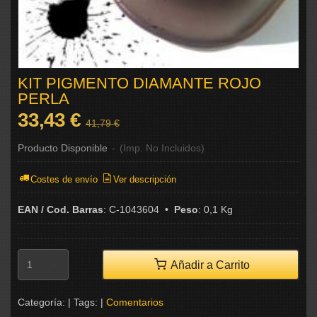
KIT PIGMENTO DIAMANTE ROJO
PERLA
33,43 €
41,79 €
Producto Disponible
-
(Imp. No Incluidos)
Costes de envío
Ver descripción
EAN / Cod. Barras
:
C-1043604
•
Peso
:
0,1 Kg
Añadir a Carrito
Categoría:
|
Tags:
|
Comentarios