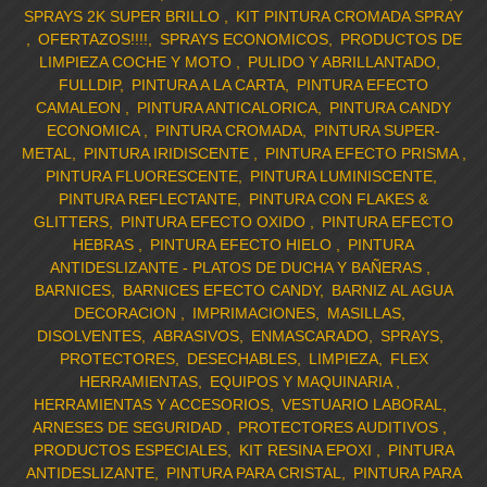
SPRAYS 2K SUPER BRILLO
KIT PINTURA CROMADA SPRAY
OFERTAZOS!!!!
SPRAYS ECONOMICOS
PRODUCTOS DE
LIMPIEZA COCHE Y MOTO
PULIDO Y ABRILLANTADO
FULLDIP
PINTURA A LA CARTA
PINTURA EFECTO
CAMALEON
PINTURA ANTICALORICA
PINTURA CANDY
ECONOMICA
PINTURA CROMADA
PINTURA SUPER-
METAL
PINTURA IRIDISCENTE
PINTURA EFECTO PRISMA
PINTURA FLUORESCENTE
PINTURA LUMINISCENTE
PINTURA REFLECTANTE
PINTURA CON FLAKES &
GLITTERS
PINTURA EFECTO OXIDO
PINTURA EFECTO
HEBRAS
PINTURA EFECTO HIELO
PINTURA
ANTIDESLIZANTE - PLATOS DE DUCHA Y BAÑERAS
BARNICES
BARNICES EFECTO CANDY
BARNIZ AL AGUA
DECORACION
IMPRIMACIONES
MASILLAS
DISOLVENTES
ABRASIVOS
ENMASCARADO
SPRAYS
PROTECTORES
DESECHABLES
LIMPIEZA
FLEX
HERRAMIENTAS
EQUIPOS Y MAQUINARIA
HERRAMIENTAS Y ACCESORIOS
VESTUARIO LABORAL
ARNESES DE SEGURIDAD
PROTECTORES AUDITIVOS
PRODUCTOS ESPECIALES
KIT RESINA EPOXI
PINTURA
ANTIDESLIZANTE
PINTURA PARA CRISTAL
PINTURA PARA