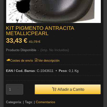
KIT PIGMENTO ANTRACITA
METALLICPEARL
33,43 €
41,79 €
Producto Disponible
-
(Imp. No Incluidos)
Costes de envío
Ver descripción
EAN / Cod. Barras
:
C-1043611
•
Peso
:
0,1 Kg
Añadir a Carrito
Categoría:
|
Tags:
|
Comentarios