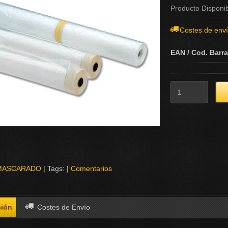
Producto Disponi
Costes de env
EAN / Cod. Barr
MASCARADO
|
Tags:
|
Comentarios
ción
Costes de Envío