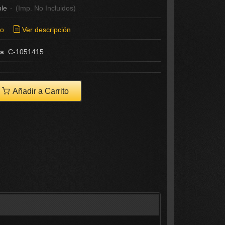
ble
-
(Imp. No Incluidos)
ío
Ver descripción
as
:
C-1051415
Añadir a Carrito