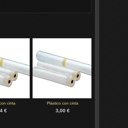
con cinta
Plástico con cinta
CINTA ADHESI
PARA CAB
4 €
3,00 €
1,23