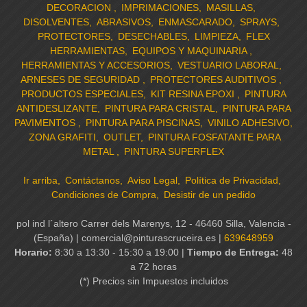
DECORACION
IMPRIMACIONES
MASILLAS
DISOLVENTES
ABRASIVOS
ENMASCARADO
SPRAYS
PROTECTORES
DESECHABLES
LIMPIEZA
FLEX
HERRAMIENTAS
EQUIPOS Y MAQUINARIA
HERRAMIENTAS Y ACCESORIOS
VESTUARIO LABORAL
ARNESES DE SEGURIDAD
PROTECTORES AUDITIVOS
PRODUCTOS ESPECIALES
KIT RESINA EPOXI
PINTURA
ANTIDESLIZANTE
PINTURA PARA CRISTAL
PINTURA PARA
PAVIMENTOS
PINTURA PARA PISCINAS
VINILO ADHESIVO
ZONA GRAFITI
OUTLET
PINTURA FOSFATANTE PARA
METAL
PINTURA SUPERFLEX
Ir arriba
Contáctanos
Aviso Legal
Política de Privacidad
Condiciones de Compra
Desistir de un pedido
pol ind l´altero Carrer dels Marenys, 12 - 46460 Silla, Valencia -
(España) | comercial@pinturascruceira.es |
639648959
Horario:
8:30 a 13:30 - 15:30 a 19:00 |
Tiempo de Entrega:
48
a 72 horas
(*) Precios sin Impuestos incluidos