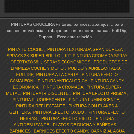
PINTURAS CRUCEIRA Pinturas, barnices, aparejos, .. para
coches en Valencia. Trabajamos con primeras marcas, Full Dip,
Dupont .. Excelente relación...
PINTA TU COCHE
PINTURA TEXTURADA GRAN DUREZA
SPRAYS 2K SUPER BRILLO
KIT PINTURA CROMADA SPRAY
OFERTAZOS!!!!
SPRAYS ECONOMICOS
PRODUCTOS DE
LIMPIEZA COCHE Y MOTO
PULIDO Y ABRILLANTADO
FULLDIP
PINTURA A LA CARTA
PINTURA EFECTO
CAMALEON
PINTURA ANTICALORICA
PINTURA CANDY
ECONOMICA
PINTURA CROMADA
PINTURA SUPER-
METAL
PINTURA IRIDISCENTE
PINTURA EFECTO PRISMA
PINTURA FLUORESCENTE
PINTURA LUMINISCENTE
PINTURA REFLECTANTE
PINTURA CON FLAKES &
GLITTERS
PINTURA EFECTO OXIDO
PINTURA EFECTO
HEBRAS
PINTURA EFECTO HIELO
PINTURA
ANTIDESLIZANTE - PLATOS DE DUCHA Y BAÑERAS
BARNICES
BARNICES EFECTO CANDY
BARNIZ AL AGUA