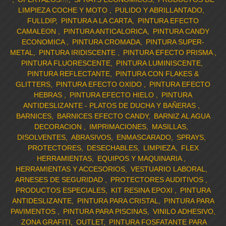
LIMPIEZA COCHE Y MOTO
PULIDO Y ABRILLANTADO
FULLDIP
PINTURA A LA CARTA
PINTURA EFECTO
CAMALEON
PINTURA ANTICALORICA
PINTURA CANDY
ECONOMICA
PINTURA CROMADA
PINTURA SUPER-
METAL
PINTURA IRIDISCENTE
PINTURA EFECTO PRISMA
PINTURA FLUORESCENTE
PINTURA LUMINISCENTE
PINTURA REFLECTANTE
PINTURA CON FLAKES &
GLITTERS
PINTURA EFECTO OXIDO
PINTURA EFECTO
HEBRAS
PINTURA EFECTO HIELO
PINTURA
ANTIDESLIZANTE - PLATOS DE DUCHA Y BAÑERAS
BARNICES
BARNICES EFECTO CANDY
BARNIZ AL AGUA
DECORACION
IMPRIMACIONES
MASILLAS
DISOLVENTES
ABRASIVOS
ENMASCARADO
SPRAYS
PROTECTORES
DESECHABLES
LIMPIEZA
FLEX
HERRAMIENTAS
EQUIPOS Y MAQUINARIA
HERRAMIENTAS Y ACCESORIOS
VESTUARIO LABORAL
ARNESES DE SEGURIDAD
PROTECTORES AUDITIVOS
PRODUCTOS ESPECIALES
KIT RESINA EPOXI
PINTURA
ANTIDESLIZANTE
PINTURA PARA CRISTAL
PINTURA PARA
PAVIMENTOS
PINTURA PARA PISCINAS
VINILO ADHESIVO
ZONA GRAFITI
OUTLET
PINTURA FOSFATANTE PARA