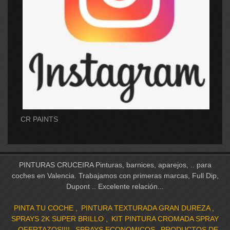
CR PAINTS
PINTURAS CRUCEIRA Pinturas, barnices, aparejos, .. para
coches en Valencia. Trabajamos con primeras marcas, Full Dip,
Dupont .. Excelente relación...
PINTA TU COCHE
PINTURA TEXTURADA GRAN DUREZA
SPRAYS 2K SUPER BRILLO
KIT PINTURA CROMADA SPRAY
OFERTAZOS!!!!
SPRAYS ECONOMICOS
PRODUCTOS DE