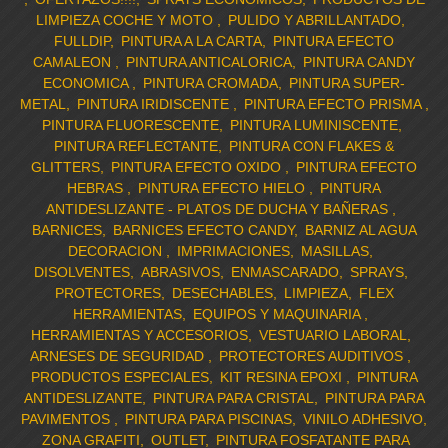
LIMPIEZA COCHE Y MOTO
PULIDO Y ABRILLANTADO
FULLDIP
PINTURA A LA CARTA
PINTURA EFECTO
CAMALEON
PINTURA ANTICALORICA
PINTURA CANDY
ECONOMICA
PINTURA CROMADA
PINTURA SUPER-
METAL
PINTURA IRIDISCENTE
PINTURA EFECTO PRISMA
PINTURA FLUORESCENTE
PINTURA LUMINISCENTE
PINTURA REFLECTANTE
PINTURA CON FLAKES &
GLITTERS
PINTURA EFECTO OXIDO
PINTURA EFECTO
HEBRAS
PINTURA EFECTO HIELO
PINTURA
ANTIDESLIZANTE - PLATOS DE DUCHA Y BAÑERAS
BARNICES
BARNICES EFECTO CANDY
BARNIZ AL AGUA
DECORACION
IMPRIMACIONES
MASILLAS
DISOLVENTES
ABRASIVOS
ENMASCARADO
SPRAYS
PROTECTORES
DESECHABLES
LIMPIEZA
FLEX
HERRAMIENTAS
EQUIPOS Y MAQUINARIA
HERRAMIENTAS Y ACCESORIOS
VESTUARIO LABORAL
ARNESES DE SEGURIDAD
PROTECTORES AUDITIVOS
PRODUCTOS ESPECIALES
KIT RESINA EPOXI
PINTURA
ANTIDESLIZANTE
PINTURA PARA CRISTAL
PINTURA PARA
PAVIMENTOS
PINTURA PARA PISCINAS
VINILO ADHESIVO
ZONA GRAFITI
OUTLET
PINTURA FOSFATANTE PARA