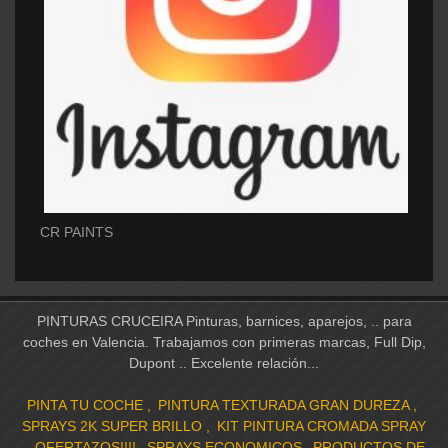
CR PAINTS
PINTURAS CRUCEIRA Pinturas, barnices, aparejos, .. para
coches en Valencia. Trabajamos con primeras marcas, Full Dip,
Dupont .. Excelente relación...
PINTA TU COCHE
PINTURA TEXTURADA GRAN DUREZA
SPRAYS 2K SUPER BRILLO
KIT PINTURA CROMADA SPRAY
OFERTAZOS!!!!
SPRAYS ECONOMICOS
PRODUCTOS DE