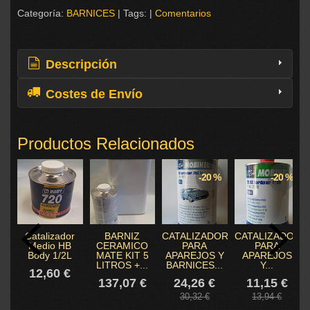
Categoría:
BARNICES
|
Tags:
|
Comentarios
Descripción
Costes de Envío
Productos Relacionados
-20 %
-20 %
Catalizador
BARNIZ
CATALIZADOR
CATALIZADOR
Medio HB
CERAMICO
PARA
PARA
Body 1/2L
MATE KIT 5
APAREJOS Y
APAREJOS
LITROS +...
BARNICES...
Y...
12,60 €
137,07 €
24,26 €
11,15 €
30,32 €
13,94 €