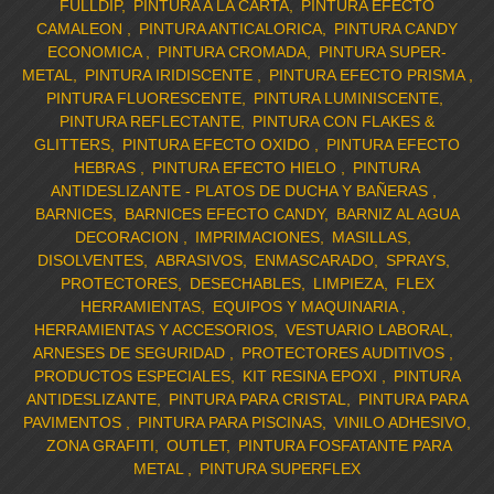
FULLDIP
PINTURA A LA CARTA
PINTURA EFECTO
CAMALEON
PINTURA ANTICALORICA
PINTURA CANDY
ECONOMICA
PINTURA CROMADA
PINTURA SUPER-
METAL
PINTURA IRIDISCENTE
PINTURA EFECTO PRISMA
PINTURA FLUORESCENTE
PINTURA LUMINISCENTE
PINTURA REFLECTANTE
PINTURA CON FLAKES &
GLITTERS
PINTURA EFECTO OXIDO
PINTURA EFECTO
HEBRAS
PINTURA EFECTO HIELO
PINTURA
ANTIDESLIZANTE - PLATOS DE DUCHA Y BAÑERAS
BARNICES
BARNICES EFECTO CANDY
BARNIZ AL AGUA
DECORACION
IMPRIMACIONES
MASILLAS
DISOLVENTES
ABRASIVOS
ENMASCARADO
SPRAYS
PROTECTORES
DESECHABLES
LIMPIEZA
FLEX
HERRAMIENTAS
EQUIPOS Y MAQUINARIA
HERRAMIENTAS Y ACCESORIOS
VESTUARIO LABORAL
ARNESES DE SEGURIDAD
PROTECTORES AUDITIVOS
PRODUCTOS ESPECIALES
KIT RESINA EPOXI
PINTURA
ANTIDESLIZANTE
PINTURA PARA CRISTAL
PINTURA PARA
PAVIMENTOS
PINTURA PARA PISCINAS
VINILO ADHESIVO
ZONA GRAFITI
OUTLET
PINTURA FOSFATANTE PARA
METAL
PINTURA SUPERFLEX