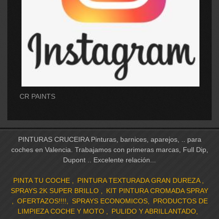
CR PAINTS
PINTURAS CRUCEIRA Pinturas, barnices, aparejos, .. para
coches en Valencia. Trabajamos con primeras marcas, Full Dip,
Dupont .. Excelente relación...
PINTA TU COCHE
PINTURA TEXTURADA GRAN DUREZA
SPRAYS 2K SUPER BRILLO
KIT PINTURA CROMADA SPRAY
OFERTAZOS!!!!
SPRAYS ECONOMICOS
PRODUCTOS DE
LIMPIEZA COCHE Y MOTO
PULIDO Y ABRILLANTADO