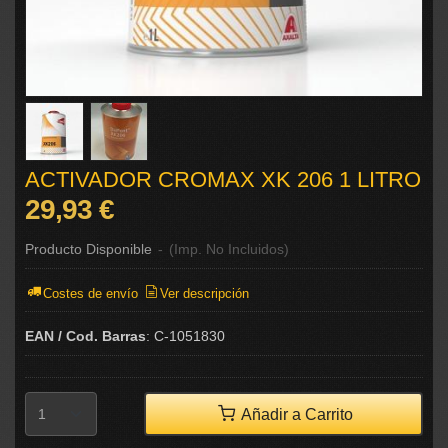
ACTIVADOR CROMAX XK 206 1 LITRO
29,93 €
Producto Disponible
-
(Imp. No Incluidos)
Costes de envío
Ver descripción
EAN / Cod. Barras
:
C-1051830
Añadir a Carrito