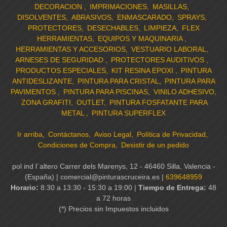
DECORACION
IMPRIMACIONES
MASILLAS
DISOLVENTES
ABRASIVOS
ENMASCARADO
SPRAYS
PROTECTORES
DESECHABLES
LIMPIEZA
FLEX
HERRAMIENTAS
EQUIPOS Y MAQUINARIA
HERRAMIENTAS Y ACCESORIOS
VESTUARIO LABORAL
ARNESES DE SEGURIDAD
PROTECTORES AUDITIVOS
PRODUCTOS ESPECIALES
KIT RESINA EPOXI
PINTURA
ANTIDESLIZANTE
PINTURA PARA CRISTAL
PINTURA PARA
PAVIMENTOS
PINTURA PARA PISCINAS
VINILO ADHESIVO
ZONA GRAFITI
OUTLET
PINTURA FOSFATANTE PARA
METAL
PINTURA SUPERFLEX
Ir arriba
Contáctanos
Aviso Legal
Política de Privacidad
Condiciones de Compra
Desistir de un pedido
pol ind l´altero Carrer dels Marenys, 12 - 46460 Silla, Valencia -
(España) | comercial@pinturascruceira.es |
639648959
Horario:
8:30 a 13:30 - 15:30 a 19:00 |
Tiempo de Entrega:
48
a 72 horas
(*) Precios sin Impuestos incluidos