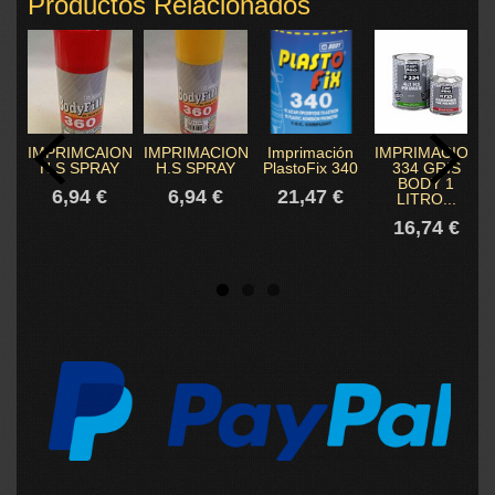
Productos Relacionados
IMPRIMCAION
IMPRIMACION
Imprimación
IMPRIMACION
H.S SPRAY
H.S SPRAY
PlastoFix 340
334 GRIS
BODY 1
6,94 €
6,94 €
21,47 €
LITRO...
16,74 €