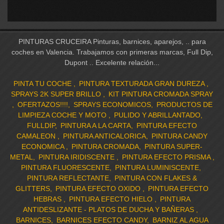
PINTURAS CRUCEIRA Pinturas, barnices, aparejos, .. para
coches en Valencia. Trabajamos con primeras marcas, Full Dip,
Dupont .. Excelente relación...
PINTA TU COCHE
PINTURA TEXTURADA GRAN DUREZA
SPRAYS 2K SUPER BRILLO
KIT PINTURA CROMADA SPRAY
OFERTAZOS!!!!
SPRAYS ECONOMICOS
PRODUCTOS DE
LIMPIEZA COCHE Y MOTO
PULIDO Y ABRILLANTADO
FULLDIP
PINTURA A LA CARTA
PINTURA EFECTO
CAMALEON
PINTURA ANTICALORICA
PINTURA CANDY
ECONOMICA
PINTURA CROMADA
PINTURA SUPER-
METAL
PINTURA IRIDISCENTE
PINTURA EFECTO PRISMA
PINTURA FLUORESCENTE
PINTURA LUMINISCENTE
PINTURA REFLECTANTE
PINTURA CON FLAKES &
GLITTERS
PINTURA EFECTO OXIDO
PINTURA EFECTO
HEBRAS
PINTURA EFECTO HIELO
PINTURA
ANTIDESLIZANTE - PLATOS DE DUCHA Y BAÑERAS
BARNICES
BARNICES EFECTO CANDY
BARNIZ AL AGUA