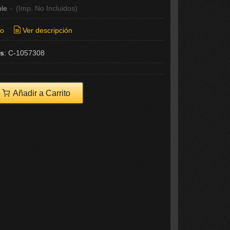
ble
-
(Imp. No Incluidos)
ío
Ver descripción
as
:
C-1057308
Añadir a Carrito