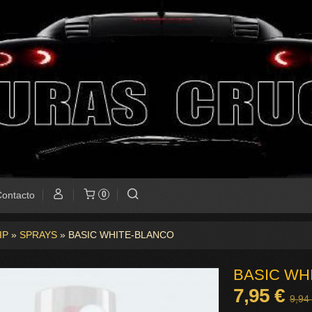
ontacto
0
IP
»
SPRAYS
»
BASIC WHITE-BLANCO
BASIC WH
7,95 €
9,94