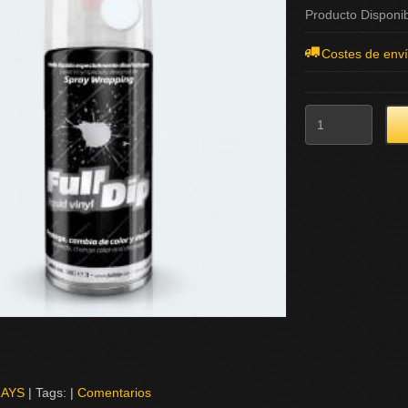
Producto Disponi
Costes de env
AYS
|
Tags:
|
Comentarios