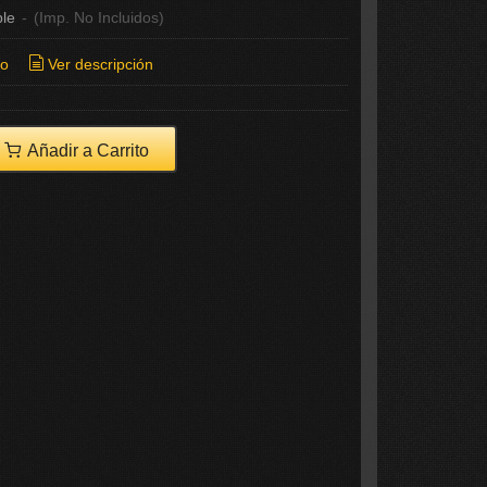
ble
-
(Imp. No Incluidos)
ío
Ver descripción
Añadir a Carrito