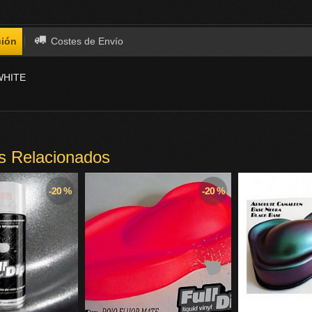
ción
Costes de Envío
WHITE
s Relacionados
-20 %
-20 %