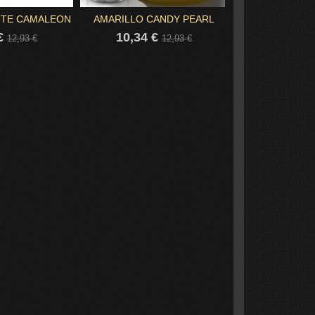
UTE CAMALEON
AMARILLO CANDY PEARL
AZUL MÁGICO 
 €
10,34 €
10,34 
12,93 €
12,93 €