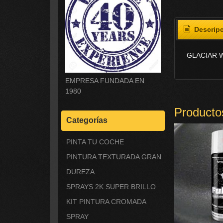
Descrip
GLACIAR 
EMPRESA FUNDADA EN
1980
Producto
Categorías
PINTA TU COCHE
PINTURA TEXTURADA GRAN
DUREZA
SPRAYS 2K SUPER BRILLO
KIT PINTURA CROMADA
SPRAY