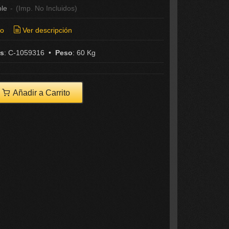
ble
-
(Imp. No Incluidos)
ío
Ver descripción
as
:
C-1059316
•
Peso
:
60 Kg
Añadir a Carrito