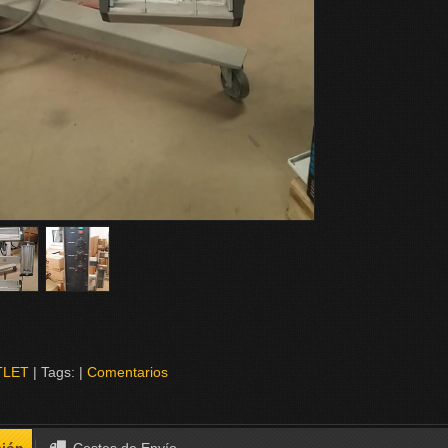
TLET
|
Tags:
|
Comentarios
ción
Costes de Envío