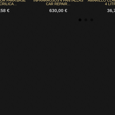
OR PARA BASE
INFRARROJOS 4 PANTALLAS
AMARILLO CLA
RILICA...
CAR REPAIR...
4 LIT
,58 €
630,00 €
36,