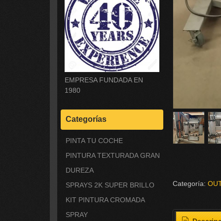
EMPRESA FUNDADA EN
1980
Categorías
PINTA TU COCHE
PINTURA TEXTURADA GRAN
DUREZA
Categoría:
OU
SPRAYS 2K SUPER BRILLO
KIT PINTURA CROMADA
SPRAY
Descrip