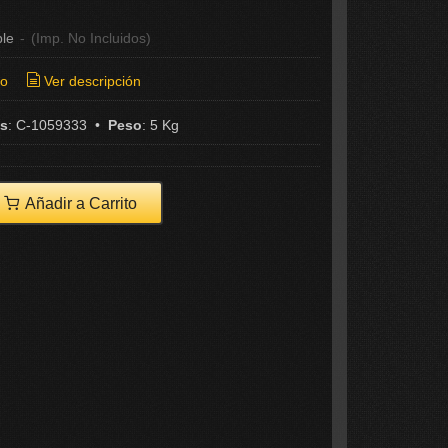
ble
-
(Imp. No Incluidos)
ío
Ver descripción
as
:
C-1059333
•
Peso
:
5 Kg
Añadir a Carrito