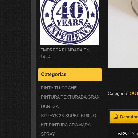
EMPRESA FUNDADA EN
1980
Categorías
PINTA TU COCHE
Categoría:
OU
PINTURA TEXTURADA GRAN
DUREZA
SPRAYS 2K SUPER BRILLO
Descrip
KIT PINTURA CROMADA
PARA PIN
SPRAY