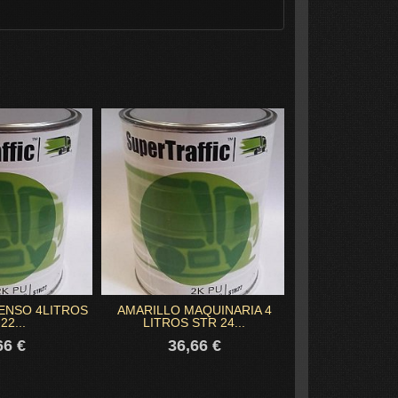
ENSO 4LITROS
AMARILLO MAQUINARIA 4
AMARILLO SEÑA
22...
LITROS STR 24...
STR 2
66 €
36,66 €
36,6