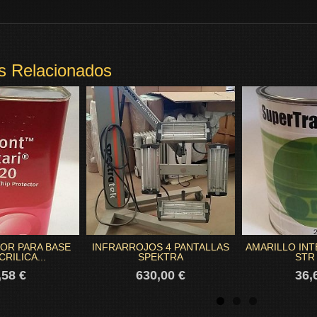
s Relacionados
OR PARA BASE
INFRARROJOS 4 PANTALLAS
AMARILLO INT
RILICA...
SPEKTRA
STR 
,58 €
630,00 €
36,