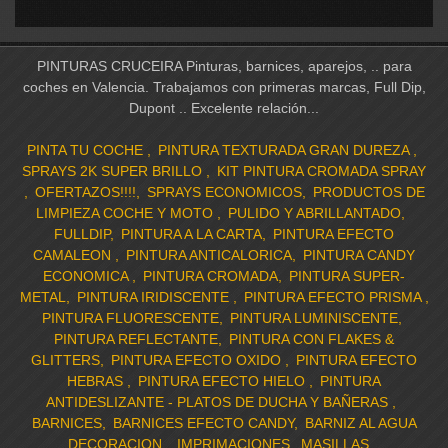
PINTURAS CRUCEIRA Pinturas, barnices, aparejos, .. para
coches en Valencia. Trabajamos con primeras marcas, Full Dip,
Dupont .. Excelente relación...
PINTA TU COCHE
PINTURA TEXTURADA GRAN DUREZA
SPRAYS 2K SUPER BRILLO
KIT PINTURA CROMADA SPRAY
OFERTAZOS!!!!
SPRAYS ECONOMICOS
PRODUCTOS DE
LIMPIEZA COCHE Y MOTO
PULIDO Y ABRILLANTADO
FULLDIP
PINTURA A LA CARTA
PINTURA EFECTO
CAMALEON
PINTURA ANTICALORICA
PINTURA CANDY
ECONOMICA
PINTURA CROMADA
PINTURA SUPER-
METAL
PINTURA IRIDISCENTE
PINTURA EFECTO PRISMA
PINTURA FLUORESCENTE
PINTURA LUMINISCENTE
PINTURA REFLECTANTE
PINTURA CON FLAKES &
GLITTERS
PINTURA EFECTO OXIDO
PINTURA EFECTO
HEBRAS
PINTURA EFECTO HIELO
PINTURA
ANTIDESLIZANTE - PLATOS DE DUCHA Y BAÑERAS
BARNICES
BARNICES EFECTO CANDY
BARNIZ AL AGUA
DECORACION
IMPRIMACIONES
MASILLAS