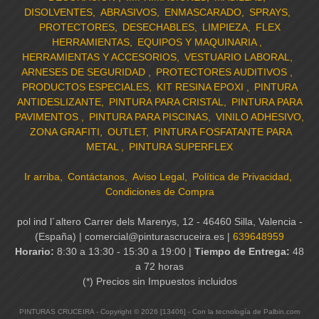
DISOLVENTES
ABRASIVOS
ENMASCARADO
SPRAYS
PROTECTORES
DESECHABLES
LIMPIEZA
FLEX
HERRAMIENTAS
EQUIPOS Y MAQUINARIA
HERRAMIENTAS Y ACCESORIOS
VESTUARIO LABORAL
ARNESES DE SEGURIDAD
PROTECTORES AUDITIVOS
PRODUCTOS ESPECIALES
KIT RESINA EPOXI
PINTURA
ANTIDESLIZANTE
PINTURA PARA CRISTAL
PINTURA PARA
PAVIMENTOS
PINTURA PARA PISCINAS
VINILO ADHESIVO
ZONA GRAFITI
OUTLET
PINTURA FOSFATANTE PARA
METAL
PINTURA SUPERFLEX
Ir arriba
Contáctanos
Aviso Legal
Política de Privacidad
Condiciones de Compra
pol ind l´altero Carrer dels Marenys, 12 - 46460 Silla, Valencia -
(España) | comercial@pinturascruceira.es |
639648959
Horario:
8:30 a 13:30 - 15:30 a 19:00 |
Tiempo de Entrega:
48
a 72 horas
(*) Precios sin Impuestos incluidos
PINTURAS CRUCEIRA
- Copyright © 2026 [13406] - Con la tecnología de Palbin.com