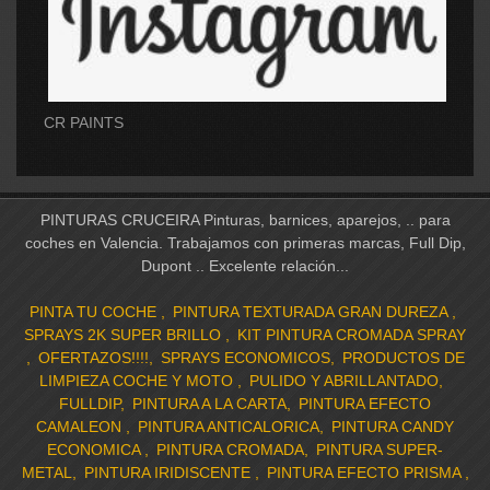
CR PAINTS
PINTURAS CRUCEIRA Pinturas, barnices, aparejos, .. para
coches en Valencia. Trabajamos con primeras marcas, Full Dip,
Dupont .. Excelente relación...
PINTA TU COCHE
PINTURA TEXTURADA GRAN DUREZA
SPRAYS 2K SUPER BRILLO
KIT PINTURA CROMADA SPRAY
OFERTAZOS!!!!
SPRAYS ECONOMICOS
PRODUCTOS DE
LIMPIEZA COCHE Y MOTO
PULIDO Y ABRILLANTADO
FULLDIP
PINTURA A LA CARTA
PINTURA EFECTO
CAMALEON
PINTURA ANTICALORICA
PINTURA CANDY
ECONOMICA
PINTURA CROMADA
PINTURA SUPER-
METAL
PINTURA IRIDISCENTE
PINTURA EFECTO PRISMA