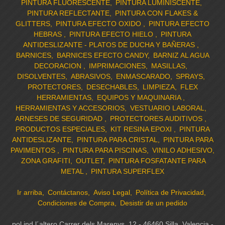
PINTURA FLUORESCENTE
PINTURA LUMINISCENTE
PINTURA REFLECTANTE
PINTURA CON FLAKES &
GLITTERS
PINTURA EFECTO OXIDO
PINTURA EFECTO
HEBRAS
PINTURA EFECTO HIELO
PINTURA
ANTIDESLIZANTE - PLATOS DE DUCHA Y BAÑERAS
BARNICES
BARNICES EFECTO CANDY
BARNIZ AL AGUA
DECORACION
IMPRIMACIONES
MASILLAS
DISOLVENTES
ABRASIVOS
ENMASCARADO
SPRAYS
PROTECTORES
DESECHABLES
LIMPIEZA
FLEX
HERRAMIENTAS
EQUIPOS Y MAQUINARIA
HERRAMIENTAS Y ACCESORIOS
VESTUARIO LABORAL
ARNESES DE SEGURIDAD
PROTECTORES AUDITIVOS
PRODUCTOS ESPECIALES
KIT RESINA EPOXI
PINTURA
ANTIDESLIZANTE
PINTURA PARA CRISTAL
PINTURA PARA
PAVIMENTOS
PINTURA PARA PISCINAS
VINILO ADHESIVO
ZONA GRAFITI
OUTLET
PINTURA FOSFATANTE PARA
METAL
PINTURA SUPERFLEX
Ir arriba
Contáctanos
Aviso Legal
Política de Privacidad
Condiciones de Compra
Desistir de un pedido
pol ind l´altero Carrer dels Marenys, 12 - 46460 Silla, Valencia -