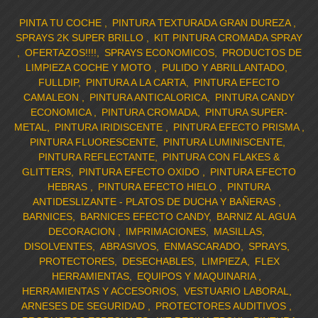
PINTA TU COCHE
PINTURA TEXTURADA GRAN DUREZA
SPRAYS 2K SUPER BRILLO
KIT PINTURA CROMADA SPRAY
OFERTAZOS!!!!
SPRAYS ECONOMICOS
PRODUCTOS DE
LIMPIEZA COCHE Y MOTO
PULIDO Y ABRILLANTADO
FULLDIP
PINTURA A LA CARTA
PINTURA EFECTO
CAMALEON
PINTURA ANTICALORICA
PINTURA CANDY
ECONOMICA
PINTURA CROMADA
PINTURA SUPER-
METAL
PINTURA IRIDISCENTE
PINTURA EFECTO PRISMA
PINTURA FLUORESCENTE
PINTURA LUMINISCENTE
PINTURA REFLECTANTE
PINTURA CON FLAKES &
GLITTERS
PINTURA EFECTO OXIDO
PINTURA EFECTO
HEBRAS
PINTURA EFECTO HIELO
PINTURA
ANTIDESLIZANTE - PLATOS DE DUCHA Y BAÑERAS
BARNICES
BARNICES EFECTO CANDY
BARNIZ AL AGUA
DECORACION
IMPRIMACIONES
MASILLAS
DISOLVENTES
ABRASIVOS
ENMASCARADO
SPRAYS
PROTECTORES
DESECHABLES
LIMPIEZA
FLEX
HERRAMIENTAS
EQUIPOS Y MAQUINARIA
HERRAMIENTAS Y ACCESORIOS
VESTUARIO LABORAL
ARNESES DE SEGURIDAD
PROTECTORES AUDITIVOS