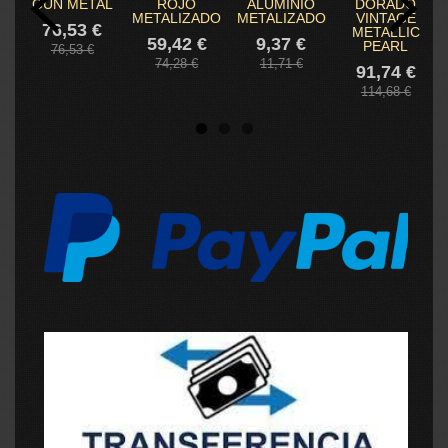
GUN METAL
ROJO
ALUMINIO
DORADO
METALIZADO
METALIZADO
VINTAGE
76,53 €
METALLIC
59,42 €
9,37 €
PEARL
76,53 €
74,28 €
11,71 €
91,74 €
114,68 €