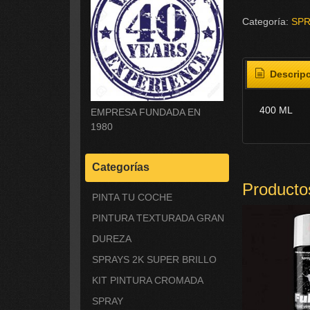
Categoría:
SPR
Descrip
400 ML
EMPRESA FUNDADA EN
1980
Categorías
Producto
PINTA TU COCHE
PINTURA TEXTURADA GRAN
DUREZA
SPRAYS 2K SUPER BRILLO
KIT PINTURA CROMADA
SPRAY