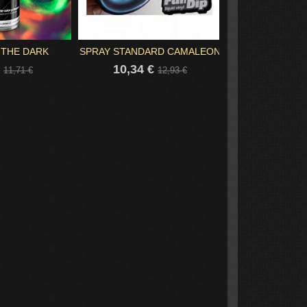
 THE DARK
SPRAY STANDARD CAMALEON
AZUL DULCE C
€
10,34 €
10,34 
11,71 €
12,93 €