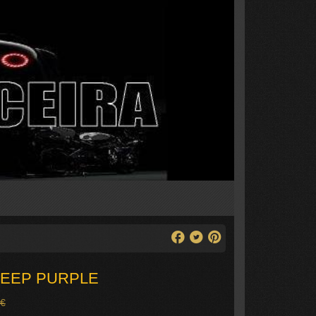
DEEP PURPLE
 €