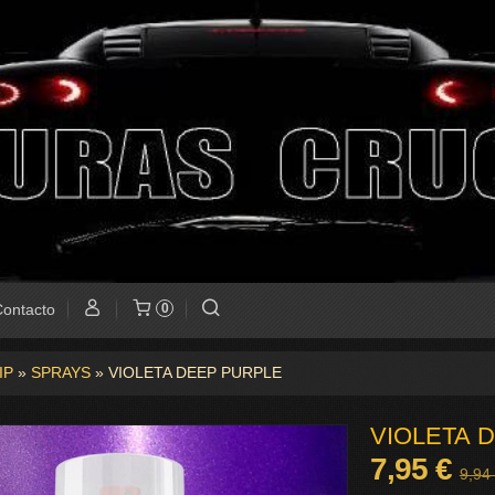
ontacto
0
IP
»
SPRAYS
»
VIOLETA DEEP PURPLE
VIOLETA 
7,95 €
9,94