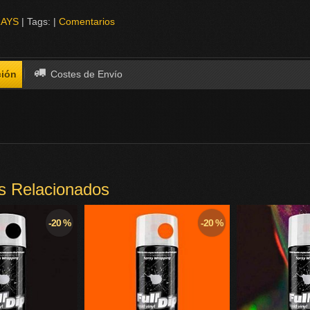
AYS
|
Tags:
|
Comentarios
ción
Costes de Envío
s Relacionados
-20 %
-20 %