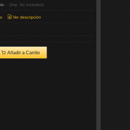
ble
-
(Imp. No Incluidos)
ío
Ver descripción
Añadir a Carrito