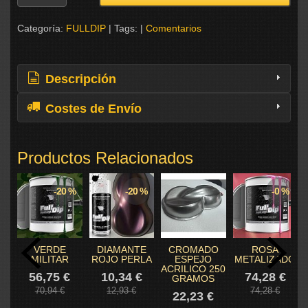
Categoría:
FULLDIP
|
Tags:
|
Comentarios
Descripción
Costes de Envío
Productos Relacionados
-20 %
-20 %
-0 %
VERDE
DIAMANTE
CROMADO
ROSA
MILITAR
ROJO PERLA
ESPEJO
METALIZADO
ACRILICO 250
56,75 €
10,34 €
74,28 €
GRAMOS
70,94 €
12,93 €
74,28 €
22,23 €