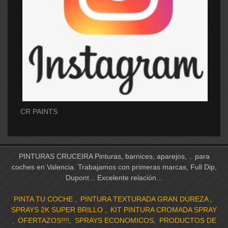
CR PAINTS
PINTURAS CRUCEIRA Pinturas, barnices, aparejos, .. para
coches en Valencia. Trabajamos con primeras marcas, Full Dip,
Dupont .. Excelente relación...
PINTA TU COCHE
PINTURA TEXTURADA GRAN DUREZA
SPRAYS 2K SUPER BRILLO
KIT PINTURA CROMADA SPRAY
OFERTAZOS!!!!
SPRAYS ECONOMICOS
PRODUCTOS DE