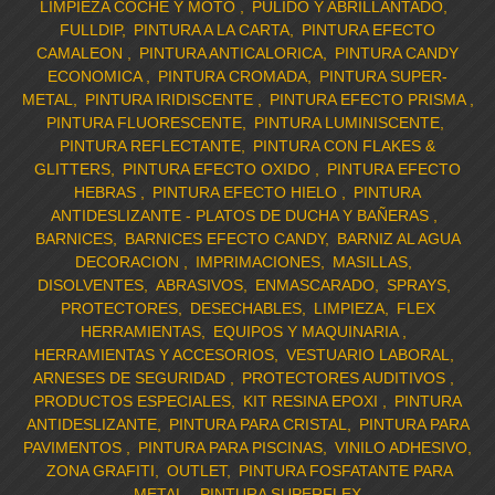
LIMPIEZA COCHE Y MOTO
PULIDO Y ABRILLANTADO
FULLDIP
PINTURA A LA CARTA
PINTURA EFECTO
CAMALEON
PINTURA ANTICALORICA
PINTURA CANDY
ECONOMICA
PINTURA CROMADA
PINTURA SUPER-
METAL
PINTURA IRIDISCENTE
PINTURA EFECTO PRISMA
PINTURA FLUORESCENTE
PINTURA LUMINISCENTE
PINTURA REFLECTANTE
PINTURA CON FLAKES &
GLITTERS
PINTURA EFECTO OXIDO
PINTURA EFECTO
HEBRAS
PINTURA EFECTO HIELO
PINTURA
ANTIDESLIZANTE - PLATOS DE DUCHA Y BAÑERAS
BARNICES
BARNICES EFECTO CANDY
BARNIZ AL AGUA
DECORACION
IMPRIMACIONES
MASILLAS
DISOLVENTES
ABRASIVOS
ENMASCARADO
SPRAYS
PROTECTORES
DESECHABLES
LIMPIEZA
FLEX
HERRAMIENTAS
EQUIPOS Y MAQUINARIA
HERRAMIENTAS Y ACCESORIOS
VESTUARIO LABORAL
ARNESES DE SEGURIDAD
PROTECTORES AUDITIVOS
PRODUCTOS ESPECIALES
KIT RESINA EPOXI
PINTURA
ANTIDESLIZANTE
PINTURA PARA CRISTAL
PINTURA PARA
PAVIMENTOS
PINTURA PARA PISCINAS
VINILO ADHESIVO
ZONA GRAFITI
OUTLET
PINTURA FOSFATANTE PARA
METAL
PINTURA SUPERFLEX