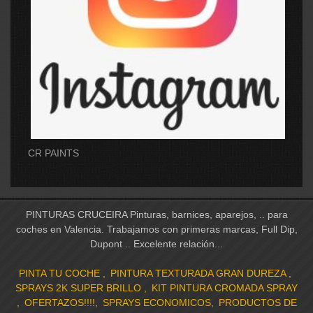
CR PAINTS
PINTURAS CRUCEIRA Pinturas, barnices, aparejos, .. para
coches en Valencia. Trabajamos con primeras marcas, Full Dip,
Dupont .. Excelente relación...
PINTA TU COCHE
PINTURA TEXTURADA GRAN DUREZA
SPRAYS 2K SUPER BRILLO
KIT PINTURA CROMADA SPRAY
OFERTAZOS!!!!
SPRAYS ECONOMICOS
PRODUCTOS DE