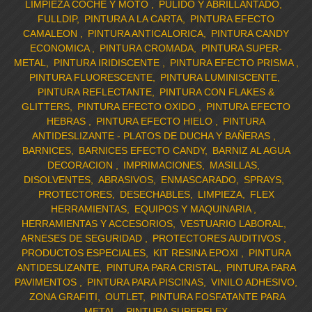
LIMPIEZA COCHE Y MOTO
PULIDO Y ABRILLANTADO
FULLDIP
PINTURA A LA CARTA
PINTURA EFECTO
CAMALEON
PINTURA ANTICALORICA
PINTURA CANDY
ECONOMICA
PINTURA CROMADA
PINTURA SUPER-
METAL
PINTURA IRIDISCENTE
PINTURA EFECTO PRISMA
PINTURA FLUORESCENTE
PINTURA LUMINISCENTE
PINTURA REFLECTANTE
PINTURA CON FLAKES &
GLITTERS
PINTURA EFECTO OXIDO
PINTURA EFECTO
HEBRAS
PINTURA EFECTO HIELO
PINTURA
ANTIDESLIZANTE - PLATOS DE DUCHA Y BAÑERAS
BARNICES
BARNICES EFECTO CANDY
BARNIZ AL AGUA
DECORACION
IMPRIMACIONES
MASILLAS
DISOLVENTES
ABRASIVOS
ENMASCARADO
SPRAYS
PROTECTORES
DESECHABLES
LIMPIEZA
FLEX
HERRAMIENTAS
EQUIPOS Y MAQUINARIA
HERRAMIENTAS Y ACCESORIOS
VESTUARIO LABORAL
ARNESES DE SEGURIDAD
PROTECTORES AUDITIVOS
PRODUCTOS ESPECIALES
KIT RESINA EPOXI
PINTURA
ANTIDESLIZANTE
PINTURA PARA CRISTAL
PINTURA PARA
PAVIMENTOS
PINTURA PARA PISCINAS
VINILO ADHESIVO
ZONA GRAFITI
OUTLET
PINTURA FOSFATANTE PARA
METAL
PINTURA SUPERFLEX