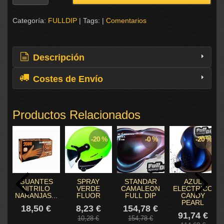
Categoría:
FULLDIP
|
Tags:
|
Comentarios
Descripción
Costes de Envío
Productos Relacionados
-20 %
-0 %
-20 %
GUANTES
SPRAY
STANDAR
AZUL
NITRILO
VERDE
CAMALEON
ELECTRICO
NARANJAS...
FLUOR
FULL DIP
CANDY
PEARL
18,50 €
8,23 €
154,78 €
91,74 €
10,28 €
154,78 €