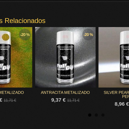
s Relacionados
-20 %
-20 %
METALIZADO
ANTRACITA METALIZADO
SILVER PEAR
PE
 €
9,37 €
11,71 €
11,71 €
8,96 