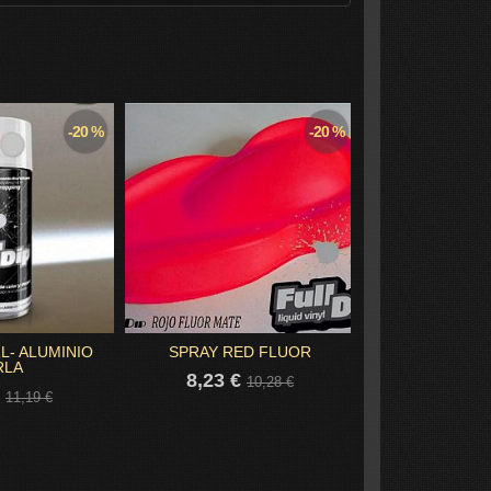
-20 %
-20 %
L- ALUMINIO
SPRAY RED FLUOR
SPRAY PIN
RLA
8,23 €
8,23 €
10,28 €
€
11,19 €