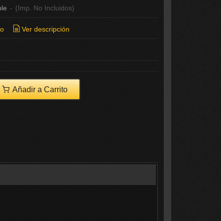
ble
-
(Imp. No Incluidos)
ío
Ver descripción
Añadir a Carrito