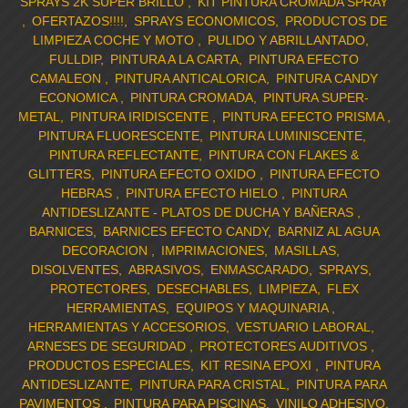
SPRAYS 2K SUPER BRILLO
KIT PINTURA CROMADA SPRAY
OFERTAZOS!!!!
SPRAYS ECONOMICOS
PRODUCTOS DE
LIMPIEZA COCHE Y MOTO
PULIDO Y ABRILLANTADO
FULLDIP
PINTURA A LA CARTA
PINTURA EFECTO
CAMALEON
PINTURA ANTICALORICA
PINTURA CANDY
ECONOMICA
PINTURA CROMADA
PINTURA SUPER-
METAL
PINTURA IRIDISCENTE
PINTURA EFECTO PRISMA
PINTURA FLUORESCENTE
PINTURA LUMINISCENTE
PINTURA REFLECTANTE
PINTURA CON FLAKES &
GLITTERS
PINTURA EFECTO OXIDO
PINTURA EFECTO
HEBRAS
PINTURA EFECTO HIELO
PINTURA
ANTIDESLIZANTE - PLATOS DE DUCHA Y BAÑERAS
BARNICES
BARNICES EFECTO CANDY
BARNIZ AL AGUA
DECORACION
IMPRIMACIONES
MASILLAS
DISOLVENTES
ABRASIVOS
ENMASCARADO
SPRAYS
PROTECTORES
DESECHABLES
LIMPIEZA
FLEX
HERRAMIENTAS
EQUIPOS Y MAQUINARIA
HERRAMIENTAS Y ACCESORIOS
VESTUARIO LABORAL
ARNESES DE SEGURIDAD
PROTECTORES AUDITIVOS
PRODUCTOS ESPECIALES
KIT RESINA EPOXI
PINTURA
ANTIDESLIZANTE
PINTURA PARA CRISTAL
PINTURA PARA
PAVIMENTOS
PINTURA PARA PISCINAS
VINILO ADHESIVO