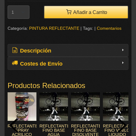
Añadir a Carrito
Categoría:
PINTURA REFLECTANTE
|
Tags:
|
Comentarios
Descripción
Costes de Envío
Productos Relacionados
-20 %
REFLECTANTE
REFLECTANTE
REFLECTANTE
REFLECTANTE
SPRAY
FINO BASE
FINO BASE
FINO VINILO
ACRILICO
AGUA
DISOLVENTE
LIQUIDO