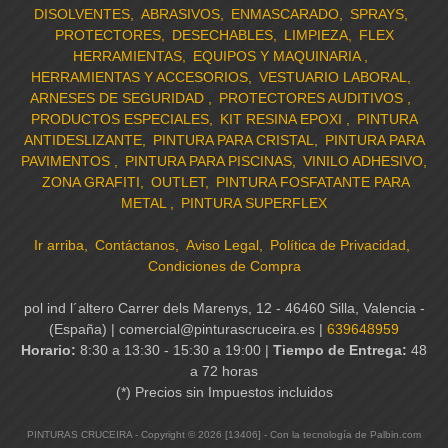
DISOLVENTES
ABRASIVOS
ENMASCARADO
SPRAYS
PROTECTORES
DESECHABLES
LIMPIEZA
FLEX
HERRAMIENTAS
EQUIPOS Y MAQUINARIA
HERRAMIENTAS Y ACCESORIOS
VESTUARIO LABORAL
ARNESES DE SEGURIDAD
PROTECTORES AUDITIVOS
PRODUCTOS ESPECIALES
KIT RESINA EPOXI
PINTURA
ANTIDESLIZANTE
PINTURA PARA CRISTAL
PINTURA PARA
PAVIMENTOS
PINTURA PARA PISCINAS
VINILO ADHESIVO
ZONA GRAFITI
OUTLET
PINTURA FOSFATANTE PARA
METAL
PINTURA SUPERFLEX
Ir arriba
Contáctanos
Aviso Legal
Política de Privacidad
Condiciones de Compra
pol ind l´altero Carrer dels Marenys, 12 - 46460 Silla, Valencia -
(España) | comercial@pinturascruceira.es |
639648959
Horario:
8:30 a 13:30 - 15:30 a 19:00 |
Tiempo de Entrega:
48
a 72 horas
(*) Precios sin Impuestos incluidos
PINTURAS CRUCEIRA
- Copyright © 2026 [13406] - Con la tecnología de Palbin.com