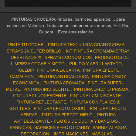
PINTURAS CRUCEIRA Pinturas, barnices, aparejos, .. para
coches en Valencia. Trabajamos con primeras marcas, Full Dip,
Dupont .. Excelente relación...
PINTA TU COCHE
PINTURA TEXTURADA GRAN DUREZA
SPRAYS 2K SUPER BRILLO
KIT PINTURA CROMADA SPRAY
OFERTAZOS!!!!
SPRAYS ECONOMICOS
PRODUCTOS DE
LIMPIEZA COCHE Y MOTO
PULIDO Y ABRILLANTADO
FULLDIP
PINTURA A LA CARTA
PINTURA EFECTO
CAMALEON
PINTURA ANTICALORICA
PINTURA CANDY
ECONOMICA
PINTURA CROMADA
PINTURA SUPER-
METAL
PINTURA IRIDISCENTE
PINTURA EFECTO PRISMA
PINTURA FLUORESCENTE
PINTURA LUMINISCENTE
PINTURA REFLECTANTE
PINTURA CON FLAKES &
GLITTERS
PINTURA EFECTO OXIDO
PINTURA EFECTO
HEBRAS
PINTURA EFECTO HIELO
PINTURA
ANTIDESLIZANTE - PLATOS DE DUCHA Y BAÑERAS
BARNICES
BARNICES EFECTO CANDY
BARNIZ AL AGUA
DECORACION
IMPRIMACIONES
MASILLAS