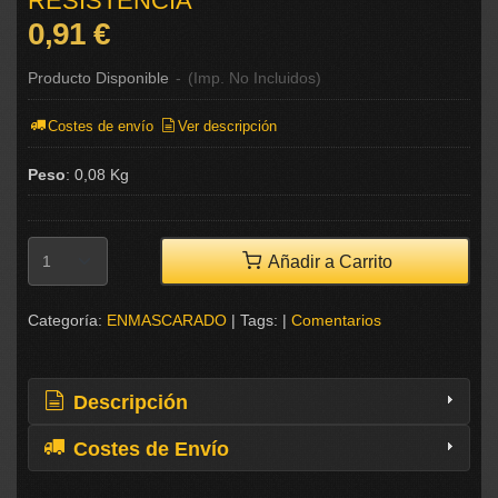
RESISTENCIA
0,91 €
Producto Disponible
-
(Imp. No Incluidos)
Costes de envío
Ver descripción
Peso
:
0,08 Kg
Añadir a Carrito
Categoría:
ENMASCARADO
|
Tags:
|
Comentarios
Descripción
Costes de Envío