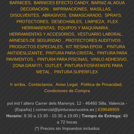
BARNICES
BARNICES EFECTO CANDY
BARNIZ AL AGUA
DECORACION
IMPRIMACIONES
MASILLAS
DISOLVENTES
ABRASIVOS
ENMASCARADO
SPRAYS
PROTECTORES
DESECHABLES
LIMPIEZA
FLEX
HERRAMIENTAS
EQUIPOS Y MAQUINARIA
HERRAMIENTAS Y ACCESORIOS
VESTUARIO LABORAL
ARNESES DE SEGURIDAD
PROTECTORES AUDITIVOS
PRODUCTOS ESPECIALES
KIT RESINA EPOXI
PINTURA
ANTIDESLIZANTE
PINTURA PARA CRISTAL
PINTURA PARA
PAVIMENTOS
PINTURA PARA PISCINAS
VINILO ADHESIVO
ZONA GRAFITI
OUTLET
PINTURA FOSFATANTE PARA
METAL
PINTURA SUPERFLEX
Ir arriba
Contáctanos
Aviso Legal
Política de Privacidad
Condiciones de Compra
pol ind l´altero Carrer dels Marenys, 12 - 46460 Silla, Valencia -
(España) | comercial@pinturascruceira.es |
639648959
Horario:
8:30 a 13:30 - 15:30 a 19:00 |
Tiempo de Entrega:
48
a 72 horas
(*) Precios sin Impuestos incluidos