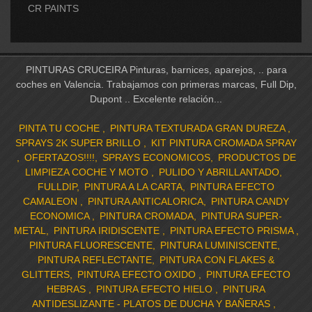
CR PAINTS
PINTURAS CRUCEIRA Pinturas, barnices, aparejos, .. para
coches en Valencia. Trabajamos con primeras marcas, Full Dip,
Dupont .. Excelente relación...
PINTA TU COCHE
PINTURA TEXTURADA GRAN DUREZA
SPRAYS 2K SUPER BRILLO
KIT PINTURA CROMADA SPRAY
OFERTAZOS!!!!
SPRAYS ECONOMICOS
PRODUCTOS DE
LIMPIEZA COCHE Y MOTO
PULIDO Y ABRILLANTADO
FULLDIP
PINTURA A LA CARTA
PINTURA EFECTO
CAMALEON
PINTURA ANTICALORICA
PINTURA CANDY
ECONOMICA
PINTURA CROMADA
PINTURA SUPER-
METAL
PINTURA IRIDISCENTE
PINTURA EFECTO PRISMA
PINTURA FLUORESCENTE
PINTURA LUMINISCENTE
PINTURA REFLECTANTE
PINTURA CON FLAKES &
GLITTERS
PINTURA EFECTO OXIDO
PINTURA EFECTO
HEBRAS
PINTURA EFECTO HIELO
PINTURA
ANTIDESLIZANTE - PLATOS DE DUCHA Y BAÑERAS