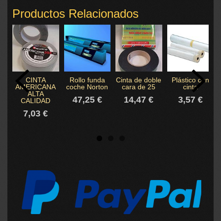
Productos Relacionados
CINTA
Rollo funda
Cinta de doble
Plástico con
AMERICANA
coche Norton
cara de 25
cinta
ALTA
47,25 €
14,47 €
3,57 €
CALIDAD
7,03 €