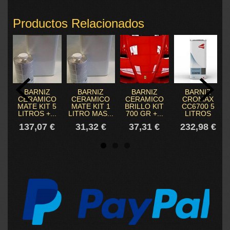
Productos Relacionados
BARNIZ
BARNIZ
BARNIZ
BARNIZ
CERAMICO
CERAMICO
CERAMICO
CROMAX
MATE KIT 5
MATE KIT 1
BRILLO KIT
CC6700 5
LITROS +...
LITRO MAS...
700 GR +...
LITROS
137,07 €
31,32 €
37,31 €
232,98 €