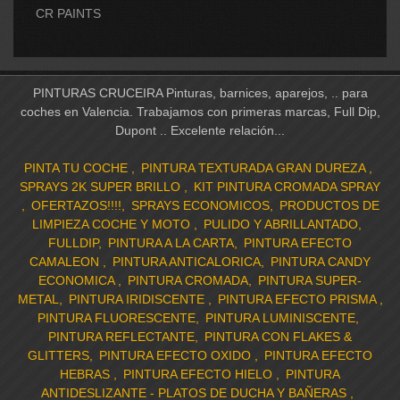
CR PAINTS
PINTURAS CRUCEIRA Pinturas, barnices, aparejos, .. para
coches en Valencia. Trabajamos con primeras marcas, Full Dip,
Dupont .. Excelente relación...
PINTA TU COCHE
PINTURA TEXTURADA GRAN DUREZA
SPRAYS 2K SUPER BRILLO
KIT PINTURA CROMADA SPRAY
OFERTAZOS!!!!
SPRAYS ECONOMICOS
PRODUCTOS DE
LIMPIEZA COCHE Y MOTO
PULIDO Y ABRILLANTADO
FULLDIP
PINTURA A LA CARTA
PINTURA EFECTO
CAMALEON
PINTURA ANTICALORICA
PINTURA CANDY
ECONOMICA
PINTURA CROMADA
PINTURA SUPER-
METAL
PINTURA IRIDISCENTE
PINTURA EFECTO PRISMA
PINTURA FLUORESCENTE
PINTURA LUMINISCENTE
PINTURA REFLECTANTE
PINTURA CON FLAKES &
GLITTERS
PINTURA EFECTO OXIDO
PINTURA EFECTO
HEBRAS
PINTURA EFECTO HIELO
PINTURA
ANTIDESLIZANTE - PLATOS DE DUCHA Y BAÑERAS