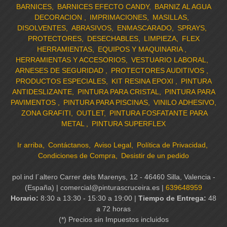
BARNICES
BARNICES EFECTO CANDY
BARNIZ AL AGUA
DECORACION
IMPRIMACIONES
MASILLAS
DISOLVENTES
ABRASIVOS
ENMASCARADO
SPRAYS
PROTECTORES
DESECHABLES
LIMPIEZA
FLEX
HERRAMIENTAS
EQUIPOS Y MAQUINARIA
HERRAMIENTAS Y ACCESORIOS
VESTUARIO LABORAL
ARNESES DE SEGURIDAD
PROTECTORES AUDITIVOS
PRODUCTOS ESPECIALES
KIT RESINA EPOXI
PINTURA
ANTIDESLIZANTE
PINTURA PARA CRISTAL
PINTURA PARA
PAVIMENTOS
PINTURA PARA PISCINAS
VINILO ADHESIVO
ZONA GRAFITI
OUTLET
PINTURA FOSFATANTE PARA
METAL
PINTURA SUPERFLEX
Ir arriba
Contáctanos
Aviso Legal
Política de Privacidad
Condiciones de Compra
Desistir de un pedido
pol ind l´altero Carrer dels Marenys, 12 - 46460 Silla, Valencia -
(España) | comercial@pinturascruceira.es |
639648959
Horario:
8:30 a 13:30 - 15:30 a 19:00 |
Tiempo de Entrega:
48
a 72 horas
(*) Precios sin Impuestos incluidos