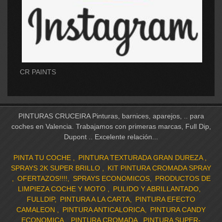
CR PAINTS
PINTURAS CRUCEIRA Pinturas, barnices, aparejos, .. para
coches en Valencia. Trabajamos con primeras marcas, Full Dip,
Dupont .. Excelente relación...
PINTA TU COCHE
PINTURA TEXTURADA GRAN DUREZA
SPRAYS 2K SUPER BRILLO
KIT PINTURA CROMADA SPRAY
OFERTAZOS!!!!
SPRAYS ECONOMICOS
PRODUCTOS DE
LIMPIEZA COCHE Y MOTO
PULIDO Y ABRILLANTADO
FULLDIP
PINTURA A LA CARTA
PINTURA EFECTO
CAMALEON
PINTURA ANTICALORICA
PINTURA CANDY
ECONOMICA
PINTURA CROMADA
PINTURA SUPER-