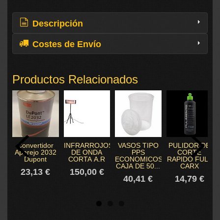
Descripción
Costes de Envío
Productos Relacionados
Convertidor
INFRARROJOS
VASOS TIPO
PULIDOR DE
Aparejo 2032
DE ONDA
PPS
CORTE
Dupont
CORTA A.R
ECONOMICOS
RAPIDO FULL
CAJA DE 50...
CARX
23,13 €
150,00 €
40,41 €
14,79 €