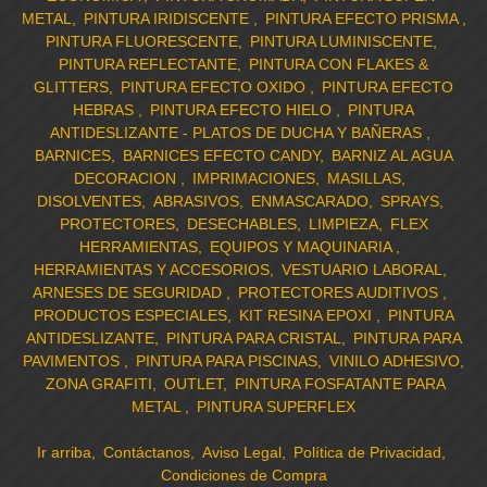
METAL
PINTURA IRIDISCENTE
PINTURA EFECTO PRISMA
PINTURA FLUORESCENTE
PINTURA LUMINISCENTE
PINTURA REFLECTANTE
PINTURA CON FLAKES &
GLITTERS
PINTURA EFECTO OXIDO
PINTURA EFECTO
HEBRAS
PINTURA EFECTO HIELO
PINTURA
ANTIDESLIZANTE - PLATOS DE DUCHA Y BAÑERAS
BARNICES
BARNICES EFECTO CANDY
BARNIZ AL AGUA
DECORACION
IMPRIMACIONES
MASILLAS
DISOLVENTES
ABRASIVOS
ENMASCARADO
SPRAYS
PROTECTORES
DESECHABLES
LIMPIEZA
FLEX
HERRAMIENTAS
EQUIPOS Y MAQUINARIA
HERRAMIENTAS Y ACCESORIOS
VESTUARIO LABORAL
ARNESES DE SEGURIDAD
PROTECTORES AUDITIVOS
PRODUCTOS ESPECIALES
KIT RESINA EPOXI
PINTURA
ANTIDESLIZANTE
PINTURA PARA CRISTAL
PINTURA PARA
PAVIMENTOS
PINTURA PARA PISCINAS
VINILO ADHESIVO
ZONA GRAFITI
OUTLET
PINTURA FOSFATANTE PARA
METAL
PINTURA SUPERFLEX
Ir arriba
Contáctanos
Aviso Legal
Política de Privacidad
Condiciones de Compra