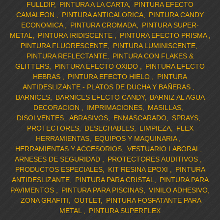
FULLDIP
PINTURA A LA CARTA
PINTURA EFECTO
CAMALEON
PINTURA ANTICALORICA
PINTURA CANDY
ECONOMICA
PINTURA CROMADA
PINTURA SUPER-
METAL
PINTURA IRIDISCENTE
PINTURA EFECTO PRISMA
PINTURA FLUORESCENTE
PINTURA LUMINISCENTE
PINTURA REFLECTANTE
PINTURA CON FLAKES &
GLITTERS
PINTURA EFECTO OXIDO
PINTURA EFECTO
HEBRAS
PINTURA EFECTO HIELO
PINTURA
ANTIDESLIZANTE - PLATOS DE DUCHA Y BAÑERAS
BARNICES
BARNICES EFECTO CANDY
BARNIZ AL AGUA
DECORACION
IMPRIMACIONES
MASILLAS
DISOLVENTES
ABRASIVOS
ENMASCARADO
SPRAYS
PROTECTORES
DESECHABLES
LIMPIEZA
FLEX
HERRAMIENTAS
EQUIPOS Y MAQUINARIA
HERRAMIENTAS Y ACCESORIOS
VESTUARIO LABORAL
ARNESES DE SEGURIDAD
PROTECTORES AUDITIVOS
PRODUCTOS ESPECIALES
KIT RESINA EPOXI
PINTURA
ANTIDESLIZANTE
PINTURA PARA CRISTAL
PINTURA PARA
PAVIMENTOS
PINTURA PARA PISCINAS
VINILO ADHESIVO
ZONA GRAFITI
OUTLET
PINTURA FOSFATANTE PARA
METAL
PINTURA SUPERFLEX