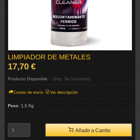
LIMPIADOR DE METALES
17,70 €
Producto Disponible
-
(Imp. No Incluidos)
Costes de envío
Ver descripción
Peso
:
1,5 Kg
Añadir a Carrito