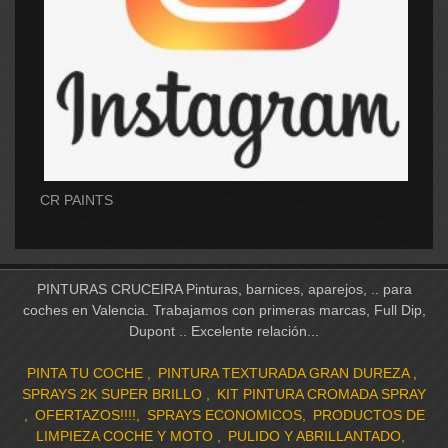
CR PAINTS
PINTURAS CRUCEIRA Pinturas, barnices, aparejos, .. para
coches en Valencia. Trabajamos con primeras marcas, Full Dip,
Dupont .. Excelente relación...
PINTA TU COCHE
PINTURA TEXTURADA GRAN DUREZA
SPRAYS 2K SUPER BRILLO
KIT PINTURA CROMADA SPRAY
OFERTAZOS!!!!
SPRAYS ECONOMICOS
PRODUCTOS DE
LIMPIEZA COCHE Y MOTO
PULIDO Y ABRILLANTADO