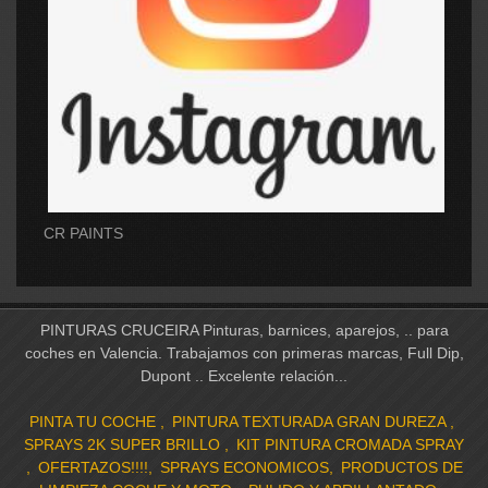
CR PAINTS
PINTURAS CRUCEIRA Pinturas, barnices, aparejos, .. para
coches en Valencia. Trabajamos con primeras marcas, Full Dip,
Dupont .. Excelente relación...
PINTA TU COCHE
PINTURA TEXTURADA GRAN DUREZA
SPRAYS 2K SUPER BRILLO
KIT PINTURA CROMADA SPRAY
OFERTAZOS!!!!
SPRAYS ECONOMICOS
PRODUCTOS DE