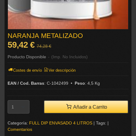
NARANJA METALIZADO
59,42 €
74,28 €
Producto Disponible
-
(Imp. No Incluidos)
Costes de envío
Ver descripción
EAN / Cod. Barras
:
C-1042499
•
Peso
:
4,5 Kg
Añadir a Carrito
Categoría:
FULL DIP ENVASADO 4 LITROS
|
Tags:
|
Comentarios