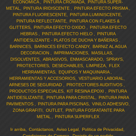
ECONOMICA
PINTURA CROMADA
PINTURA SUPER-
METAL
PINTURA IRIDISCENTE
PINTURA EFECTO PRISMA
PINTURA FLUORESCENTE
PINTURA LUMINISCENTE
PINTURA REFLECTANTE
PINTURA CON FLAKES &
GLITTERS
PINTURA EFECTO OXIDO
PINTURA EFECTO
HEBRAS
PINTURA EFECTO HIELO
PINTURA
ANTIDESLIZANTE - PLATOS DE DUCHA Y BAÑERAS
BARNICES
BARNICES EFECTO CANDY
BARNIZ AL AGUA
DECORACION
IMPRIMACIONES
MASILLAS
DISOLVENTES
ABRASIVOS
ENMASCARADO
SPRAYS
PROTECTORES
DESECHABLES
LIMPIEZA
FLEX
HERRAMIENTAS
EQUIPOS Y MAQUINARIA
HERRAMIENTAS Y ACCESORIOS
VESTUARIO LABORAL
ARNESES DE SEGURIDAD
PROTECTORES AUDITIVOS
PRODUCTOS ESPECIALES
KIT RESINA EPOXI
PINTURA
ANTIDESLIZANTE
PINTURA PARA CRISTAL
PINTURA PARA
PAVIMENTOS
PINTURA PARA PISCINAS
VINILO ADHESIVO
ZONA GRAFITI
OUTLET
PINTURA FOSFATANTE PARA
METAL
PINTURA SUPERFLEX
Ir arriba
Contáctanos
Aviso Legal
Política de Privacidad
Condiciones de Compra
Desistir de un pedido