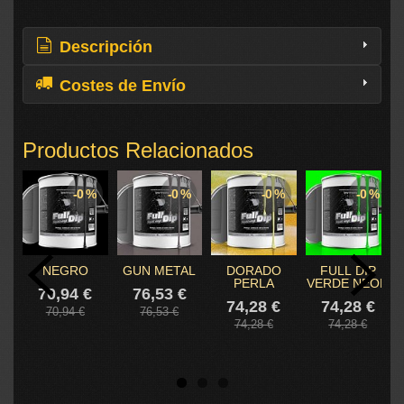
Descripción
Costes de Envío
Productos Relacionados
-0 %
-0 %
-0 %
-0 %
NEGRO
GUN METAL
DORADO
FULL DIP
PERLA
VERDE NEON
70,94 €
76,53 €
74,28 €
74,28 €
70,94 €
76,53 €
74,28 €
74,28 €