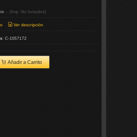
ble
-
(Imp. No Incluidos)
ío
Ver descripción
as
:
C-1057172
Añadir a Carrito