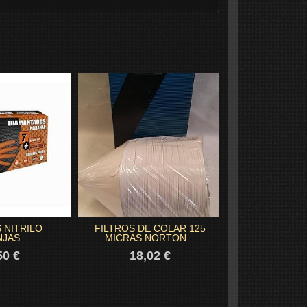
 NITRILO
FILTROS DE COLAR 125
FILTRO COLAR
JAS...
MICRAS NORTON...
NORTON C
50 €
18,02 €
18,0