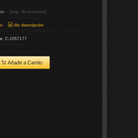
ble
-
(Imp. No Incluidos)
ío
Ver descripción
as
:
C-1057177
Añadir a Carrito