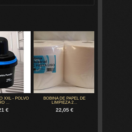
O XXL - POLVO
BOBINA DE PAPEL DE
GUANTES NITR
O ...
LIMPIEZA 2...
GRAMAGE
21 €
22,05 €
12,6