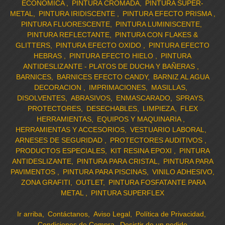
ECONOMICA
PINTURA CROMADA
PINTURA SUPER-
METAL
PINTURA IRIDISCENTE
PINTURA EFECTO PRISMA
PINTURA FLUORESCENTE
PINTURA LUMINISCENTE
PINTURA REFLECTANTE
PINTURA CON FLAKES &
GLITTERS
PINTURA EFECTO OXIDO
PINTURA EFECTO
HEBRAS
PINTURA EFECTO HIELO
PINTURA
ANTIDESLIZANTE - PLATOS DE DUCHA Y BAÑERAS
BARNICES
BARNICES EFECTO CANDY
BARNIZ AL AGUA
DECORACION
IMPRIMACIONES
MASILLAS
DISOLVENTES
ABRASIVOS
ENMASCARADO
SPRAYS
PROTECTORES
DESECHABLES
LIMPIEZA
FLEX
HERRAMIENTAS
EQUIPOS Y MAQUINARIA
HERRAMIENTAS Y ACCESORIOS
VESTUARIO LABORAL
ARNESES DE SEGURIDAD
PROTECTORES AUDITIVOS
PRODUCTOS ESPECIALES
KIT RESINA EPOXI
PINTURA
ANTIDESLIZANTE
PINTURA PARA CRISTAL
PINTURA PARA
PAVIMENTOS
PINTURA PARA PISCINAS
VINILO ADHESIVO
ZONA GRAFITI
OUTLET
PINTURA FOSFATANTE PARA
METAL
PINTURA SUPERFLEX
Ir arriba
Contáctanos
Aviso Legal
Política de Privacidad
Condiciones de Compra
Desistir de un pedido