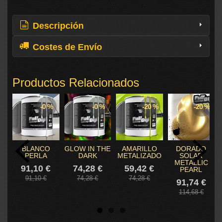
Descripción
Costes de Envío
Productos Relacionados
-0 %
-0 %
-20 %
-20 %
BLANCO
GLOW IN THE
AMARILLO
DORADO
PERLA
DARK
METALIZADO
SOLAR
METALLIC
91,10 €
74,28 €
59,42 €
PEARL
91,10 €
74,28 €
74,28 €
91,74 €
114,68 €