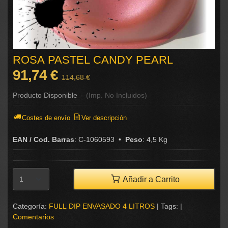
ROSA PASTEL CANDY PEARL
91,74 €
114,68 €
Producto Disponible
-
(Imp. No Incluidos)
Costes de envío
Ver descripción
EAN / Cod. Barras
:
C-1060593
•
Peso
:
4,5 Kg
Añadir a Carrito
Categoría:
FULL DIP ENVASADO 4 LITROS
|
Tags:
|
Comentarios