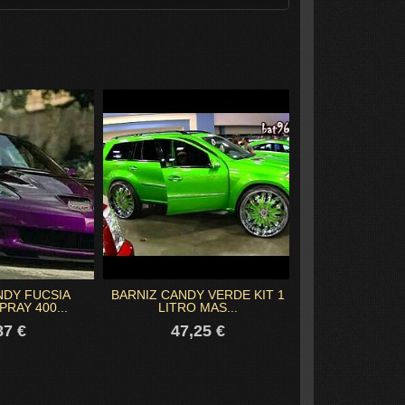
NDY FUCSIA
BARNIZ CANDY VERDE KIT 1
SPRAY ROJ
RAY 400...
LITRO MAS...
ACRILICO
87 €
47,25 €
8,59