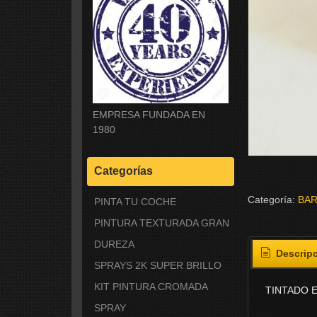
EMPRESA FUNDADA EN
1980
Categorías
Categoría:
BAR
PINTA TU COCHE
PINTURA TEXTURADA GRAN
DUREZA
Descrip
SPRAYS 2K SUPER BRILLO
KIT PINTURA CROMADA
TINTADO 
SPRAY