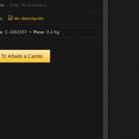
ble
-
(Imp. No Incluidos)
ío
Ver descripción
as
:
C-1061557
•
Peso
:
0,4 Kg
Añadir a Carrito