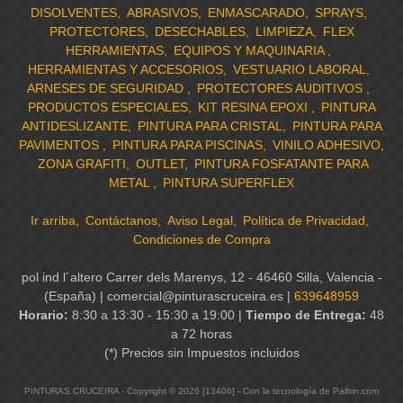
DISOLVENTES
ABRASIVOS
ENMASCARADO
SPRAYS
PROTECTORES
DESECHABLES
LIMPIEZA
FLEX
HERRAMIENTAS
EQUIPOS Y MAQUINARIA
HERRAMIENTAS Y ACCESORIOS
VESTUARIO LABORAL
ARNESES DE SEGURIDAD
PROTECTORES AUDITIVOS
PRODUCTOS ESPECIALES
KIT RESINA EPOXI
PINTURA
ANTIDESLIZANTE
PINTURA PARA CRISTAL
PINTURA PARA
PAVIMENTOS
PINTURA PARA PISCINAS
VINILO ADHESIVO
ZONA GRAFITI
OUTLET
PINTURA FOSFATANTE PARA
METAL
PINTURA SUPERFLEX
Ir arriba
Contáctanos
Aviso Legal
Política de Privacidad
Condiciones de Compra
pol ind l´altero Carrer dels Marenys, 12 - 46460 Silla, Valencia -
(España) | comercial@pinturascruceira.es |
639648959
Horario:
8:30 a 13:30 - 15:30 a 19:00 |
Tiempo de Entrega:
48
a 72 horas
(*) Precios sin Impuestos incluidos
PINTURAS CRUCEIRA
- Copyright © 2026 [13406] - Con la tecnología de Palbin.com