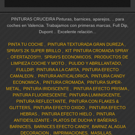
PINTURAS CRUCEIRA Pinturas, barnices, aparejos, .. para
coches en Valencia. Trabajamos con primeras marcas, Full Dip,
Dupont .. Excelente relación...
PINTA TU COCHE
PINTURA TEXTURADA GRAN DUREZA
SPRAYS 2K SUPER BRILLO
KIT PINTURA CROMADA SPRAY
OFERTAZOS!!!!
SPRAYS ECONOMICOS
PRODUCTOS DE
LIMPIEZA COCHE Y MOTO
PULIDO Y ABRILLANTADO
FULLDIP
PINTURA A LA CARTA
PINTURA EFECTO
CAMALEON
PINTURA ANTICALORICA
PINTURA CANDY
ECONOMICA
PINTURA CROMADA
PINTURA SUPER-
METAL
PINTURA IRIDISCENTE
PINTURA EFECTO PRISMA
PINTURA FLUORESCENTE
PINTURA LUMINISCENTE
PINTURA REFLECTANTE
PINTURA CON FLAKES &
GLITTERS
PINTURA EFECTO OXIDO
PINTURA EFECTO
HEBRAS
PINTURA EFECTO HIELO
PINTURA
ANTIDESLIZANTE - PLATOS DE DUCHA Y BAÑERAS
BARNICES
BARNICES EFECTO CANDY
BARNIZ AL AGUA
DECORACION
IMPRIMACIONES
MASILLAS