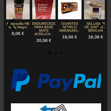
Antigravilla HB
ENDURECEDOR
GUANTES
SELLADOR
Body Negro
PARA BASE
NITRILO
DE JUNTAS A
MATE
NARANJAS...
BROCHA
8,06 €
ACRILICA...
18,50 €
16,38 €
20,58 €