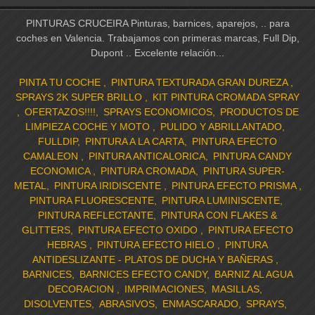
PINTURAS CRUCEIRA Pinturas, barnices, aparejos, .. para
coches en Valencia. Trabajamos con primeras marcas, Full Dip,
Dupont .. Excelente relación...
PINTA TU COCHE
PINTURA TEXTURADA GRAN DUREZA
SPRAYS 2K SUPER BRILLO
KIT PINTURA CROMADA SPRAY
OFERTAZOS!!!!
SPRAYS ECONOMICOS
PRODUCTOS DE
LIMPIEZA COCHE Y MOTO
PULIDO Y ABRILLANTADO
FULLDIP
PINTURA A LA CARTA
PINTURA EFECTO
CAMALEON
PINTURA ANTICALORICA
PINTURA CANDY
ECONOMICA
PINTURA CROMADA
PINTURA SUPER-
METAL
PINTURA IRIDISCENTE
PINTURA EFECTO PRISMA
PINTURA FLUORESCENTE
PINTURA LUMINISCENTE
PINTURA REFLECTANTE
PINTURA CON FLAKES &
GLITTERS
PINTURA EFECTO OXIDO
PINTURA EFECTO
HEBRAS
PINTURA EFECTO HIELO
PINTURA
ANTIDESLIZANTE - PLATOS DE DUCHA Y BAÑERAS
BARNICES
BARNICES EFECTO CANDY
BARNIZ AL AGUA
DECORACION
IMPRIMACIONES
MASILLAS
DISOLVENTES
ABRASIVOS
ENMASCARADO
SPRAYS